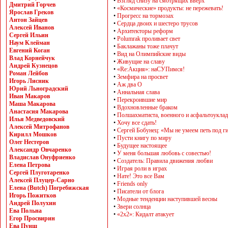
•
Взгляд снизу на смотрящих вверх
Дмитрий Горчев
•
«Космические» продукты: не пережевать!
Ярослав Греков
•
Прогресс на тормозах
Антон Зайцев
•
Сердца двоих и шестеро трусов
Алексей Иванов
•
Архитекторы реформ
Сергей Ильин
•
Polumrak проливает свет
Наум Клейман
•
Баклажаны тоже плачут
Евгений Коган
•
Вид на Олимпийские виды
Влад Корнейчук
•
Живущие на славу
Андрей Кузнецов
•
«Rе:Акция»: наСУПимся!
Роман Лейбов
•
Земфира на просвет
Игорь Лисник
•
Аж два О
Юрий Льноградский
•
Аннальная слава
Иван Макаров
•
Перекроившие мир
Маша Макарова
•
Вдохновленные браком
Анастасия Макарова
•
Полшахматиста, военного и асфальтоукла
Илья Медведовский
•
Хочу все сдать!
Алексей Митрофанов
•
Сергей Бобунец: «Мы не умеем петь под г
Кирилл Мошков
•
Пусти книгу по миру
Олег Нестеров
•
Будущее настоящее
Александр Овчаренко
•
У меня большая любовь с совестью!
Владислав Онуфриенко
•
Создатель: Правила движения любви
Елена Петрова
•
Играя роли в играх
Сергей Плуготаренко
•
Нате! Это все Вам
Алексей Плуцер-Сарно
•
Friends only
Елена (Butch) Погребижская
•
Писатели от блога
Игорь Пожитков
•
Модные тенденции наступившей весны
Андрей Полухин
•
Звери солнца
Ева Польна
•
«2х2»: Кидалт атакует
Егор Просвирин
Ева Пунш