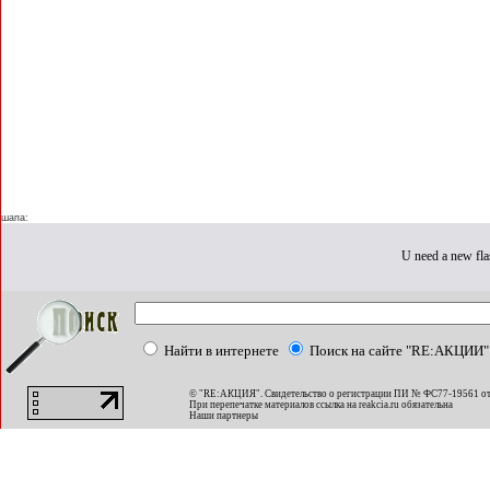
шапа:
U need a new fla
Найти в интернете
Поиск на сайте "RE:АКЦИИ"
© "RE:АКЦИЯ". Свидетельство о регистрации ПИ № ФС77-19561 от
При перепечатке материалов ссылка на
reakcia.ru
обязательна
Наши партнеры