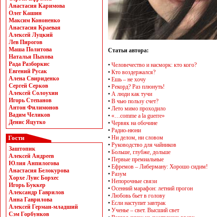
Анастасия Каримова
Олег Кашин
Максим Кононенко
Анастасия Краевая
Алексей Луцкий
Лев Пирогов
Маша Политова
Статьи автора:
Наталья Пыхова
Рада Разборкис
•
Человечество и насморк: кто кого?
Евгений Русак
•
Кто воздержался?
Алена Свириденко
•
Ешь – не хочу
Сергей Серков
•
Рекорд? Раз плюнуть!
Алексей Солоухин
•
А люди как тучи
Игорь Степанов
•
В чью пользу счет?
Антон Филимонов
•
Лето мимо проходило
Вадим Челиков
•
«…comme a la guerre»
Денис Яцутко
•
Червяк на обочине
•
Радио-нюни
Гости
•
Ни делом, ни словом
•
Руководство для чайников
Заштопик
•
Больше, глубже, дольше
Алексей Андреев
•
Первые премиальные
Юлия Анпилогова
•
Ефремов – Либерману: Хорошо сидим!
Анастасия Белокурова
•
Разум
Хорхе Луис Борхес
•
Непорочные связи
Игорь Буккер
•
Осенний марафон: летний прогон
Александр Гаврилов
•
Любовь бьет в голову
Анна Гаврилова
•
Если наступит завтрак
Алексей Герман-младший
•
Ученье – свет. Высший свет
Сэм Горбунков