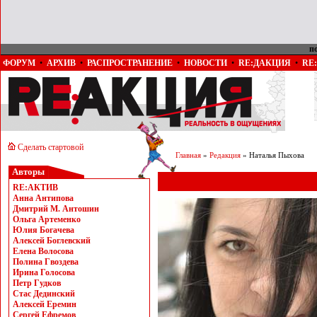
п
ФОРУМ
•
АРХИВ
•
РАСПРОСТРАНЕНИЕ
•
НОВОСТИ
•
RE:ДАКЦИЯ
•
RE
Сделать стартовой
Главная
»
Редакция
» Наталья Пыхова
Авторы
RE:АКТИВ
Анна Антипова
Дмитрий М. Антошин
Ольга Артеменко
Юлия Богачева
Алексей Боглевский
Елена Волосова
Полина Гвоздева
Ирина Голосова
Петр Гудков
Стас Дединский
Алексей Еремин
Сергей Ефремов