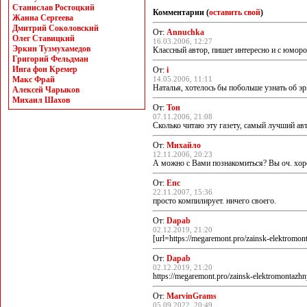
Станислав Ростоцкий
Комментарии (
оставить свой
)
Жанна Сергеева
Дмитрий Соколовский
От:
Annuchka
Олег Ставицкий
16.03.2006, 12:27
Эркин Тузмухамедов
Классный автор, пишет интересно и с юмором
Григорий Фельдман
Инга фон Кремер
От:
i
Макс Фрай
14.05.2006, 11:11
Наталья, хотелось бы побольше узнать об 
Алексей Чарыков
Михаил Шахов
От:
Тон
07.11.2006, 21:08
Сколько читаю эту газету, самый лучший ав
От:
Михайло
12.11.2006, 20:23
А можно с Вами познакомиться? Вы оч. хорош
От:
Епс
22.11.2007, 15:36
просто компилирует. ничего своего.
От:
Dapab
02.12.2019, 21:20
[url=https://megaremont.pro/zainsk-elektrom
От:
Dapab
02.12.2019, 21:20
https://megaremont.pro/zainsk-elektromontazh
От:
MarvinGrams
05.09.2022, 20:49