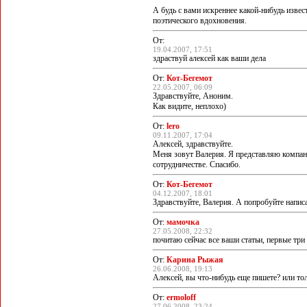
А будь с вами искреннее какой-нибудь извест
поэтического вдохновения.
От:
19.04.2007, 17:51
здраствуй алексей как ваши дела
От:
Кот-Бегемот
22.05.2007, 06:09
Здравствуйте, Аноним.
Как видите, неплохо)
От:
lero
09.11.2007, 17:04
Алексей, здравствуйте.
Меня зовут Валерия. Я представляю компани
сотрудничестве. Спасибо.
От:
Кот-Бегемот
04.12.2007, 18:01
Здравствуйте, Валерия. А попробуйте напис
От:
мамочка
27.05.2008, 22:32
почитаю сейчас все ваши статьи, первые три 
От:
Карина Рыжая
26.06.2008, 19:13
Алексей, вы что-нибудь еще пишете? или тол
От:
ermoloff
27.06.2008, 23:24