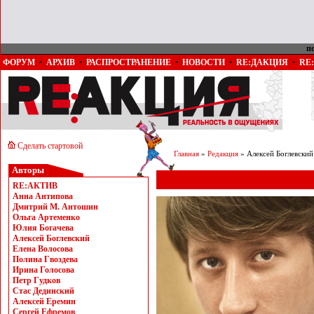
п
ФОРУМ
•
АРХИВ
•
РАСПРОСТРАНЕНИЕ
•
НОВОСТИ
•
RE:ДАКЦИЯ
•
RE
Сделать стартовой
Главная
»
Редакция
» Алексей Боглевский
Авторы
RE:АКТИВ
Анна Антипова
Дмитрий М. Антошин
Ольга Артеменко
Юлия Богачева
Алексей Боглевский
Елена Волосова
Полина Гвоздева
Ирина Голосова
Петр Гудков
Стас Дединский
Алексей Еремин
Сергей Ефремов