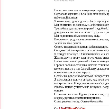
Наша рота выполняла интересную задачу в
Следовало спешить и всю ночь мои бойцы пр
небольшой привал.
Я точно знал одно: я должен быть утром у 
Мы охотились за боевиками, а боевики охот
Тропа была достаточно широкой и удобной. 
двинулись вниз по скользким от утренней р
Мы подошли к обыкновенному селу.
Его жители продолжали заниматься своими д
зашли все мои ребята.
Совсем неожиданно жители забеспокоились, и
Солдаты собрали целую толпу из чеченцев, 
Я оглядел чеченцев. Они напоминали мне с
Жались друг к другу, словно это могло спаст
На нас смотрели с тревогой. Одна из женщин
Гордеев повалил стоящего чеченца отличным
коленом прямо в пах ближайшему дикарю и 
прикладом какую-то старуху.
Остальные бросились бежать от нас врассып
Я выстрелил в толпу и увидел, как после эт
выстрелил еще. Когда участвуешь в абсурдно
Ребятам приказ убивать был не нужен. Капу
одного.
Огонь открыли все. Одни стреляли стоя, с р
очередь ругательствами или шутками.
Страх рассеял толпу. Однако бежать бы
От:
LNqFGBnmjMnOig