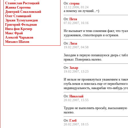
Станислав Ростоцкий
От:
стерва
Жанна Сергеева
12.12.2006, 01:24
а помему он лучший...=)
Дмитрий Соколовский
Олег Ставицкий
От:
Петя
Эркин Тузмухамедов
07.02.2007, 16:16
Григорий Фельдман
Инга фон Кремер
Не вызывает и тени сомнения факт, что туа
Макс Фрай
художников, стихотворцев и остряков.
Алексей Чарыков
Михаил Шахов
От:
Лиза
19.02.2007, 04:58
Заходим в первую попавшуюся дверь с табл
приказ: Повернись налево.
От:
Захар
19.02.2007, 13:23
И нельзя не проникнуться уважением к тако
глубь веков и повелась еще от первобытно
индивидуальность, накарябав что-нибудь уг
От:
Николай
20.02.2007, 15:55
Трудно не выполнить просьбу, высказанную 
налево.
От:
Глеб
20.02.2007, 18:15