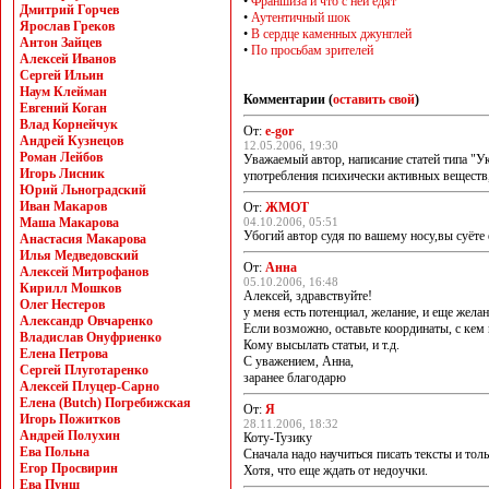
•
Франшиза и что с ней едят
Дмитрий Горчев
•
Аутентичный шок
Ярослав Греков
•
В сердце каменных джунглей
Антон Зайцев
•
По просьбам зрителей
Алексей Иванов
Сергей Ильин
Наум Клейман
Комментарии (
оставить свой
)
Евгений Коган
Влад Корнейчук
От:
e-gor
Андрей Кузнецов
12.05.2006, 19:30
Роман Лейбов
Уважаемый автор, написание статей типа "У
Игорь Лисник
употребления психически активных веществ,
Юрий Льноградский
Иван Макаров
От:
ЖМОТ
Маша Макарова
04.10.2006, 05:51
Убогий автор судя по вашему носу,вы суёте 
Анастасия Макарова
Илья Медведовский
От:
Анна
Алексей Митрофанов
05.10.2006, 16:48
Кирилл Мошков
Алексей, здравствуйте!
Олег Нестеров
у меня есть потенциал, желание, и еще желан
Александр Овчаренко
Если возможно, оставьте координаты, с кем
Владислав Онуфриенко
Кому высылать статьи, и т.д.
Елена Петрова
С уважением, Анна,
Сергей Плуготаренко
заранее благодарю
Алексей Плуцер-Сарно
Елена (Butch) Погребижская
От:
Я
Игорь Пожитков
28.11.2006, 18:32
Андрей Полухин
Коту-Тузику
Ева Польна
Сначала надо научиться писать тексты и тол
Егор Просвирин
Хотя, что еще ждать от недоучки.
Ева Пунш