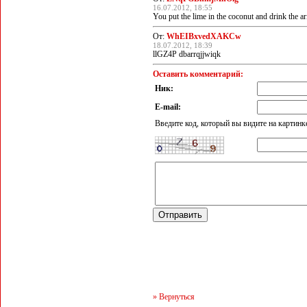
16.07.2012, 18:55
You put the lime in the coconut and drink the ari
От:
WhEIBxvedXAKCw
18.07.2012, 18:39
llGZ4P dbarrqjjwiqk
Оставить комментарий:
Ник:
E-mail:
Введите код, который вы видите на картинк
» Вернуться