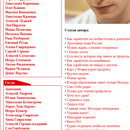
Анастасия Каримова
Олег Кашин
Максим Кононенко
Анастасия Краевая
Алексей Луцкий
Лев Пирогов
Маша Политова
Статьи автора:
Наталья Пыхова
Рада Разборкис
•
Как заработать на любви толпы к развлеч
Евгений Русак
•
Эрогенные зоны России
Алена Свириденко
•
Можно ждать, а можно ускориться
Сергей Серков
•
«Тихая» охота
Алексей Солоухин
•
Есть места, которые еще никем не тронуты.
Игорь Степанов
•
Как заработать на покойниках
Антон Филимонов
•
Как заработать на танцах с шестом
Вадим Челиков
•
Карл у Клары украл кредитку
Денис Яцутко
•
Крутые педали
•
Новые врачи
Гости
•
В мире образования знают только Москву 
•
Сам://себе.радио
Заштопик
•
Только для членов профсоюза
Алексей Андреев
•
Хочу все сдать!
Юлия Анпилогова
•
Сериалы и сера
Анастасия Белокурова
•
Люди в теле
Хорхе Луис Борхес
•
Главная тема: Молодые менеджеры
Игорь Буккер
•
Украина жжот!
Александр Гаврилов
•
Минздрав отдыхает
Анна Гаврилова
•
Квест №1
Алексей Герман-младший
•
Будни следопыта: война не окончена
Сэм Горбунков