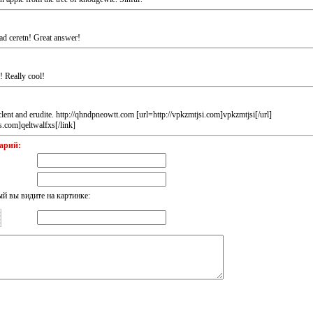
ead ceretn! Great answer!
! Really cool!
clent and erudite. http://qhndpneowtt.com [url=http://vpkzmtjsi.com]vpkzmtjsi[/url]
xs.com]qeltwalfxs[/link]
арий:
ый вы видите на картинке: