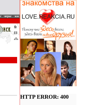
и
•
игры
•
жж