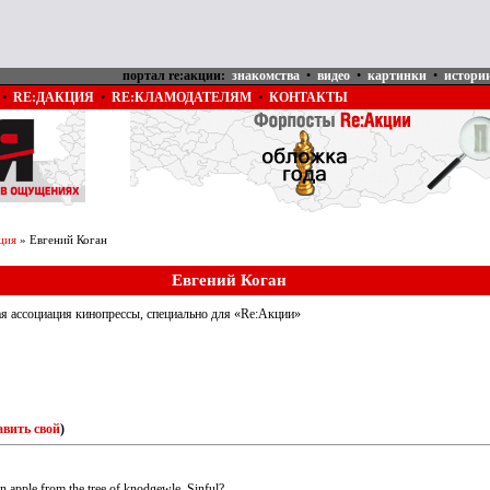
портал re:акции:
знакомства
•
видео
•
картинки
•
истори
•
RE:ДАКЦИЯ
•
RE:КЛАМОДАТЕЛЯМ
•
КОНТАКТЫ
ция
» Евгений Коган
Евгений Коган
я ассоциация кинопрессы, специально для «Re:Акции»
авить свой
)
 an apple from the tree of knodgewle. Sinful?