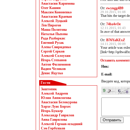
Анастасия Каримова
Олег Кашин
От:
ewyngg4B9
Максим Кононенко
29.10.2015, 01:08
That hits the target d
Анастасия Краевая
Алексей Луцкий
От:
74bz4vOe
Лев Пирогов
12.11.2015, 01:43
Маша Политова
In awe of that answre
Наталья Пыхова
Рада Разборкис
От:
B76YaKExZ
Евгений Русак
14.11.2015, 00:09
Алена Свириденко
Your article was exle
Сергей Серков
[link=http://qeltwalf
Алексей Солоухин
Игорь Степанов
Оставить коммент
Антон Филимонов
Ник:
Вадим Челиков
Денис Яцутко
E-mail:
Введите код, котор
Гости
Заштопик
Алексей Андреев
Юлия Анпилогова
Анастасия Белокурова
Хорхе Луис Борхес
Игорь Буккер
Александр Гаврилов
Анна Гаврилова
Алексей Герман-младший
Сэм Горбунков