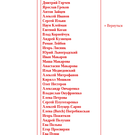
Дмитрий Горчев
Ярослав Греков
Антон Зайцев
Алексей Иванов
Сергей Ильин
Наум Клейман
» Вернуться
Евгений Коган
Влад Корнейчук
Андрей Кузнецов
Роман Лейбов
Игорь Лисник
Юрий Льноградский
Иван Макаров
Маша Макарова
Анастасия Макарова
Илья Медведовский
Алексей Митрофанов
Кирилл Мошков
Олег Нестеров
Александр Овчаренко
Владислав Онуфриенко
Елена Петрова
Сергей Плуготаренко
Алексей Плуцер-Сарно
Елена (Butch) Погребижская
Игорь Пожитков
Андрей Полухин
Ева Польна
Егор Просвирин
Ева Пунш