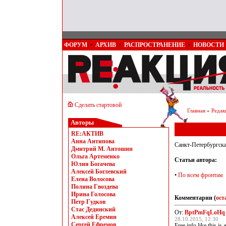
ФОРУМ
•
АРХИВ
•
РАСПРОСТРАНЕНИЕ
•
НОВОСТИ
Сделать стартовой
Главная
»
Редак
Авторы
RE:АКТИВ
Анна Антипова
Санкт-Петербургска
Дмитрий М. Антошин
Ольга Артеменко
Статьи автора:
Юлия Богачева
Алексей Боглевский
•
По всем фронтам
Елена Волосова
Полина Гвоздева
Ирина Голосова
Комментарии (
ост
Петр Гудков
Стас Дединский
От:
BptPmFqLoHq
Алексей Еремин
28.10.2015, 12:30
Сергей Ефремов
Free info like this is