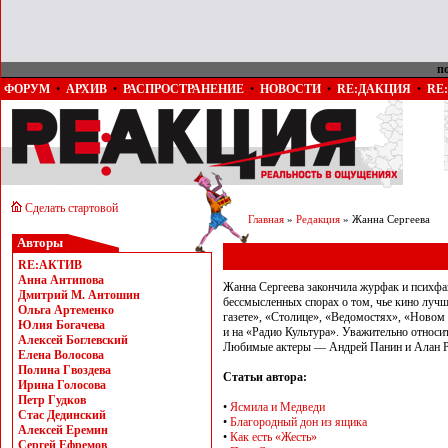
п
ФОРУМ
•
АРХИВ
•
РАСПРОСТРАНЕНИЕ
•
НОВОСТИ
•
RE:ДАКЦИЯ
•
RE
Сделать стартовой
Главная
»
Редакция
» Жанна Сергеева
Авторы
RE:АКТИВ
Анна Антипова
Жанна Сергеева закончила журфак и психфа
Дмитрий М. Антошин
бессмысленных спорах о том, чье кино лучш
Ольга Артеменко
газете», «Столице», «Ведомостях», «Новом 
Юлия Богачева
и на «Радио Культура». Уважительно относи
Алексей Боглевский
Любимые актеры — Андрей Панин и Алан Ри
Елена Волосова
Полина Гвоздева
Статьи автора:
Ирина Голосова
Петр Гудков
•
Ясмила и Медведи
Стас Дединский
•
Благородный дон из ящика
Алексей Еремин
•
Как есть «Жесть»
Сергей Ефремов