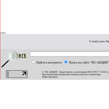
шапа:
U need a new fla
Найти в интернете
Поиск на сайте "RE:АКЦИИ"
© "RE:АКЦИЯ". Свидетельство о регистрации ПИ № ФС77-19561 от
При перепечатке материалов ссылка на
reakcia.ru
обязательна
Наши партнеры