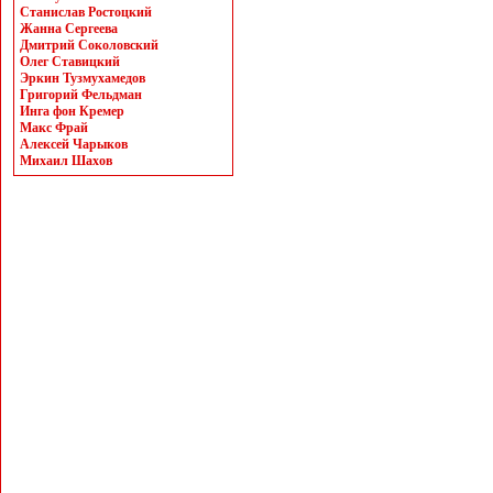
Станислав Ростоцкий
Жанна Сергеева
Дмитрий Соколовский
Олег Ставицкий
Эркин Тузмухамедов
Григорий Фельдман
Инга фон Кремер
Макс Фрай
Алексей Чарыков
Михаил Шахов