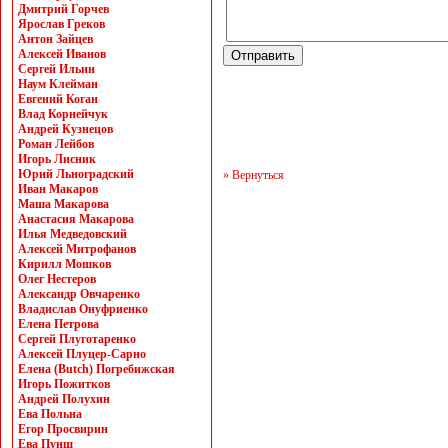
Дмитрий Горчев
Ярослав Греков
Антон Зайцев
Алексей Иванов
Сергей Ильин
Наум Клейман
Евгений Коган
Влад Корнейчук
Андрей Кузнецов
Роман Лейбов
Игорь Лисник
Юрий Льноградский
» Вернуться
Иван Макаров
Маша Макарова
Анастасия Макарова
Илья Медведовский
Алексей Митрофанов
Кирилл Мошков
Олег Нестеров
Александр Овчаренко
Владислав Онуфриенко
Елена Петрова
Сергей Плуготаренко
Алексей Плуцер-Сарно
Елена (Butch) Погребижская
Игорь Пожитков
Андрей Полухин
Ева Польна
Егор Просвирин
Ева Пунш