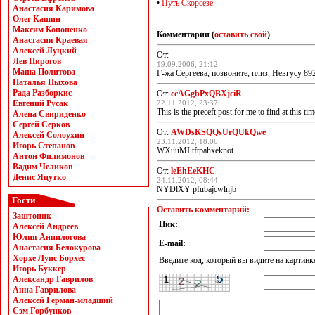
•
Путь Скорсезе
Анастасия Каримова
Олег Кашин
Максим Кононенко
Комментарии (
оставить свой
)
Анастасия Краевая
Алексей Луцкий
От:
Лев Пирогов
19.09.2006, 21:12
Маша Политова
Г-жа Сергеева, позвоните, плиз, Невгусу 8
Наталья Пыхова
Рада Разборкис
От:
ccAGgbPxQBXjciR
Евгений Русак
22.11.2012, 23:37
This is the preceft post for me to find at this tim
Алена Свириденко
Сергей Серков
От:
AWDsKSQQsUrQUkQwe
Алексей Солоухин
23.11.2012, 18:06
Игорь Степанов
WXuuMI tftpahxeknot
Антон Филимонов
Вадим Челиков
От:
leEhEeKHC
Денис Яцутко
24.11.2012, 08:44
NYDlXY pfubajcwlnjb
Гости
Оставить комментарий:
Заштопик
Ник:
Алексей Андреев
Юлия Анпилогова
E-mail:
Анастасия Белокурова
Хорхе Луис Борхес
Введите код, который вы видите на картинк
Игорь Буккер
Александр Гаврилов
Анна Гаврилова
Алексей Герман-младший
Сэм Горбунков