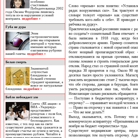
особенно
счастливым.
Слово «призыв» всем понятно: «Установл
Победительница 2002
рядах вооруженных сил». Так трактуют 
года Оксана Федорова лишилась
словаре толкует «призыв» как существите
титула из-за нарушения условий
контракта.
подробнее »
требовать кого-либо к себе». И приводит
рябчика на дудку».
Губа не дура
Практически каждый россиянин знаком с раз
во солдаты!» сознательный Ваня отвечает: «
Этим
гастрономическим
была написана в 1918 году, когда бел
ревю мы открываем
добровольческую армию. Пример сознательн
лекторий о чувствах,
именами которых
страна сталкивается с новой серьезной оп
озаглавлены рубрики
более мощный пропагандистский образ: 
нашей газеты.
подробнее »
откликнувшиеся на призыв срочники, наве
газоны ломами и строить генеральские дач
Белая смерть
отклик. Народ стал со страшной силой косит
Знаменитой
порядка 30 процентов в год. Около 90 
«глупостью
десятки тысяч просто уклоняются. Магистр
блондинок» в
большей степени
умаслить медкомиссию стоит 2 тысячи евро,
страдают крашеные, а
что обе стороны, дающая и берущая, боятс
вовсе не натуральные
уметь распорядиться ими так, чтобы в
блондинки.
подробнее »
Нежелающие сильно рисковать обращаются 
Бабло побеждает зло
— Поступаю в бюджетную аспирантуру, но
отсрочку? — спрашивает молодой человек на 
Газета «RE:акция» и
ВИА «Ундервуд»
— Право на отсрочку у вас появится с 1 ноя
представляют
— Что же мне делать?!
репортаж с поля боя,
Выход, оказывается, есть. Потому что 
осмысленного и
беспощадного. Как
коммерческую аспирантуру «Призывника.инфо
известно, с тех пор как на свете
ноября на бюджет «перевестись» туда.
существуют деньги, мир сражается за
Существуют медицинские центры, персо
всеобщее счастье не огнем и мечом, а
преимущественно рублем. Читайте в
позволяющих тем получить отсрочку. Адво
теме номера последние разведданные