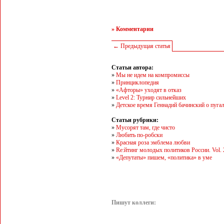
» Комментарии
← Предыдущая статья
Статьи автора:
»
Мы не идем на компромиссы
»
Принциклопедия
»
«Афторы» уходят в отказ
»
Level 2: Турнир сильнейших
»
Детское время Геннадий бачинский о пуга
Статьи рубрики:
»
Мусорят там, где чисто
»
Любить по-робски
»
Красная роза эмблема любви
»
Re:йтинг молодых политиков России. Vol. 
»
«Депутаты» пишем, «политика» в уме
Пишут коллеги: