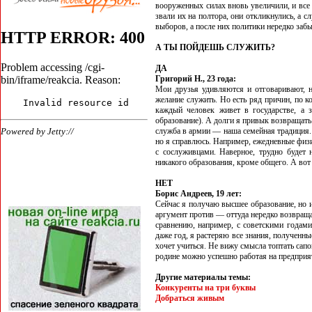
вооруженных силах вновь увеличили, и все 
звали их на полтора, они откликнулись, а с
выборов, а после них политики нередко заб
А ТЫ ПОЙДЕШЬ СЛУЖИТЬ?
ДА
Григорий Н., 23 года:
Мои друзья удивляются и отговаривают, н
желание служить. Но есть ряд причин, по 
каждый человек живет в государстве, а з
образование). А долги я привык возвращать
служба в армии — наша семейная традиция.
но я справлюсь. Например, ежедневные физи
с сослуживцами. Наверное, трудно будет
никакого образования, кроме общего. А вот 
НЕТ
Борис Андреев, 19 лет:
Сейчас я получаю высшее образование, но и
аргумент против — оттуда нередко возвращ
сравнению, например, с советскими годами
даже год, я растеряю все знания, полученные
хочет учиться. Не вижу смысла топтать сапо
родине можно успешно работая на предприят
Другие материалы темы:
Конкуренты на три буквы
Добраться живым