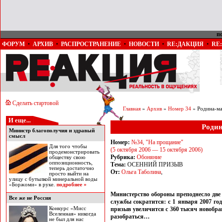
п
ФОРУМ
•
АРХИВ
•
РАСПРОСТРАНЕНИЕ
•
НОВОСТИ
•
RE:ДАКЦИЯ
•
RE
Сделать стартовой
Главная
»
Архив
»
Номер 34
» Родина-ма
И еще...
Родин
Министр благополучия и здравый
смысл
Номер:
№34, "На прощание"
Для того чтобы
(5 октября 2006 — 15 октября 2006)
продемонстрировать
Рубрика:
Обоняние
обществу свою
оппозиционность,
Тема:
ОСЕННИЙ ПРИЗЫВ
теперь достаточно
От:
Ольга Таболина
,
просто выйти на
улицу с бутылкой минеральной воды
«Боржоми» в руке.
подробнее »
Министерство обороны преподнесло две 
Все же не Россия
службы сократится: с 1 января 2007 год
Конкурс «Мисс
призыв увеличится с 360 тысяч новобран
Вселенная» никогда
разобраться…
не был для нас