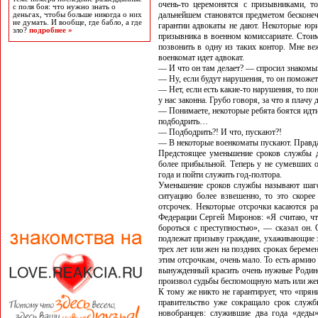
очень-то церемонятся с призывниками, то
с поля боя: что нужно знать о
дальнейшем становятся предметом бесконеч
деньгах, чтобы больше никогда о них
не думать. И вообще, где бабло, а где
гарантии адвокаты не дают. Некоторые юр
зло?
подробнее »
призывника в военном комиссариате. Стоим
позвонить в одну из таких контор. Мне ве
военкомат идет адвокат.
— И что он там делает? — спросил знакомы
— Ну, если будут нарушения, то он поможе
— Нет, если есть какие-то нарушения, то по
у нас законна. Грубо говоря, за что я плачу 
— Понимаете, некоторые ребята боятся идти
подбодрить…
— Подбодрить?! И что, пускают?!
— В некоторые военкоматы пускают. Правда
Предстоящее уменьшение сроков службы д
более прибыльной. Теперь у не сумевших о
года и пойти служить год-полтора.
Уменьшение сроков службы называют шаго
ситуацию более взвешенно, то это скор
отсрочек. Некоторые отсрочки касаются ра
Федерации Сергей Миронов: «Я считаю, чт
бороться с преступностью», — сказал он. 
подлежат призыву граждане, ухаживающие з
трех лет или жен на поздних сроках берем
этим отсрочкам, очень мало. То есть армию 
вынужденный красить очень нужные Родине
произвол судьбы беспомощную мать или жену
К тому же никто не гарантирует, что «пря
правительство уже сокращало срок служ
новобранцев: служившие два года «деды