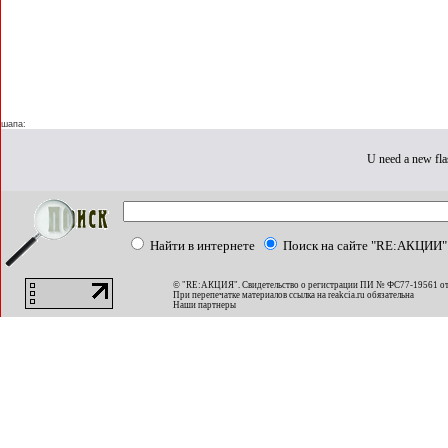
шапа:
U need a new fla
Найти в интернете
Поиск на сайте "RE:АКЦИИ"
© "RE:АКЦИЯ". Свидетельство о регистрации ПИ № ФС77-19561 от
При перепечатке материалов ссылка на
reakcia.ru
обязательна
Наши партнеры