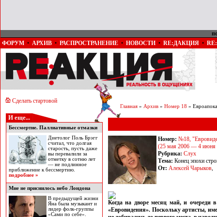
п
ФОРУМ
•
АРХИВ
•
РАСПРОСТРАНЕНИЕ
•
НОВОСТИ
•
RE:ДАКЦИЯ
•
RE
Сделать стартовой
Главная
»
Архив
»
Номер 18
» Евроапока
И еще...
Бессмертие. Паллиативные отмазки
Диетолог Поль Брэгг
Номер:
№18, "Евровиде
считал, что долгая
(25 мая 2006 — 4 июня
старость, пусть даже
Рубрика:
Слух
вы перевалили за
отметку в сотню лет
Тема:
Конец эпохи стро
— не подлинное
От:
Алексей Чарыков
,
приближение к бессмертию.
подробнее »
Мне не приснилось небо Лондона
В предыдущей жизни
Когда на дворе месяц май, и очереди в
Яна была музыкант и
лидер фолк-группы
«Евровидения». Поскольку артисты, име
«Сами по себе».