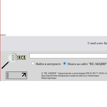
шапа:
U need a new fla
Найти в интернете
Поиск на сайте "RE:АКЦИИ"
© "RE:АКЦИЯ". Свидетельство о регистрации ПИ № ФС77-19561 от
При перепечатке материалов ссылка на
reakcia.ru
обязательна
Наши партнеры