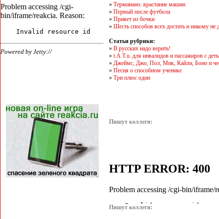
»
Терминано: врастание машин
»
Первый после футбола
»
Привет из бочки
»
Шесть способов всех достать и никому не 
Статьи рубрики:
»
В русских надо верить!
»
t.A.T.u. для инвалидов и пассажиров с дет
»
Джеймс, Джо, Пол, Мик, Кайли, Боно и че
»
Песня о способном ученике
»
Три плюс один
Пишут коллеги:
Пишут коллеги: