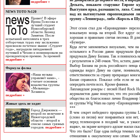
не добирались до первого места, в народ
подробнее »
Дескать, покажем старушке Европе ку
Выступим ярко, размашисто, лихо. Словн
NEWS TOTO №120
над их вытянутыми европеоидными лиц
Привет! В эфире
группу «Ленинград», либо «Король и Шу
Ирина Голосова и
лучший студент
Этот сезон стал для «Евровидения» перел
Новосибирской
области Леонид
вокальную мощь на второй. Все вдруг ос
Замятин. После
хорошая и правильно спетая песенка. В дли
испытаний интеллекта в трех
«Бумера».
отборочных турах ему заслуженно
присвоили почетное звание «Студент
Куда легче запомниться визуально, чем на
года», наградили пятидневной
остального в России давно придумали фо
путевкой в Чехию и номинировали на
придумали Диму Билана. Так и появилось н
президентскую премию. За премией
подробнее »
с результатом в 248 очков. Что, кстати, да
Выбор Билана на роль российского певца 
Формула фолка
однажды видел Диму на сцене, понимали,
«Наша музыка
ответственности за страну превращал мног
управляет нами», -
Билан справился. Показал себя если не на
считает основная
опередить почти всех. Кроме финнов.
вокалистка группы
«Мельница»
Лапландские рокеры с песней Hard Rock Ha
Хелависа.
журналистов даже пошутил, что это российс
подробнее »
общества их благословил лично Владимир 
из группы Wig Wam на сцену «Евровидения» 
Живые здесь не ходят
***
Город Дзержинск —
В чем секрет победного прорыва группы 
второй по величине в
(слово из песни) мог понравиться или нет
Нижегородской
области – второй в
перед телевизором в поздний час, в ужас
списке самых грязных
ящик», на экране которого адские маски ска
городов.
подробнее »
Что это было? Еще одна победа темных си
отношения к оккультизму или сатане. Мы 