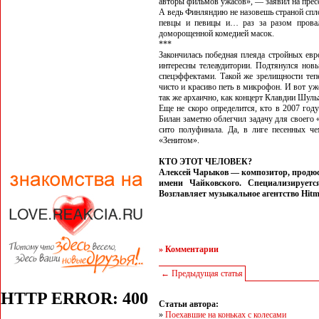
авторы фильмов ужасов», — заявил на прес
А ведь Финляндию не назовешь страной спл
певцы и певицы и… раз за разом провал
доморощенной комедией масок.
***
Закончилась победная плеяда стройных евр
интересны телеаудитории. Подтянулся нов
спецэффектами. Такой же зрелищности тепе
чисто и красиво петь в микрофон. И вот уж
так же архаично, как концерт Клавдии Шуль
Еще не скоро определится, кто в 2007 год
Билан заметно облегчил задачу для своего
сито полуфинала. Да, в лиге песенных 
«Зенитом».
КТО ЭТОТ ЧЕЛОВЕК?
Алексей Чарыков — композитор, продюс
имени Чайковского. Специализирует
Возглавляет музыкальное агентство Hitm
» Комментарии
← Предыдущая статья
Статьи автора:
»
Поехавшие на коньках с колесами