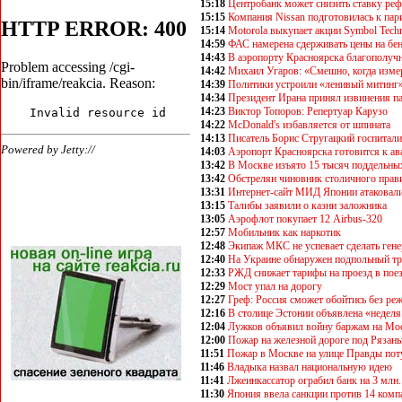
15:18
Центробанк может снизить ставку ре
15:15
Компания Nissan подготовилась к па
15:14
Motorola выкупает акции Symbol Techn
14:59
ФАС намерена сдерживать цены на бе
14:43
В аэропорту Красноярска благополучн
14:42
Михаил Угаров: «Смешно, когда изме
14:39
Политики устроили «ленивый митинг
14:34
Президент Ирана принял извинения п
14:23
Виктор Топоров: Репертуар Карузо
14:22
McDonald's избавляется от шпината
14:13
Писатель Борис Стругацкий госпитал
14:03
Аэропорт Красноярска готовится к а
13:42
В Москве изъято 15 тысяч поддельны
13:42
Обстрелян чиновник столичного прав
13:31
Интернет-сайт МИД Японии атаковал
13:15
Талибы заявили о казни заложника
13:05
Аэрофлот покупает 12 Airbus-320
12:57
Мобильник как наркотик
12:48
Экипаж МКС не успевает сделать ген
12:40
На Украине обнаружен подпольный т
12:33
РЖД снижает тарифы на проезд в поез
12:29
Мост упал на дорогу
12:27
Греф: Россия сможет обойтись без р
12:16
В столице Эстонии объявлена «неделя
12:04
Лужков объявил войну баржам на Мо
12:00
Пожар на железной дороге под Рязан
11:51
Пожар в Москве на улице Правды по
11:46
Владыка назвал национальную идею
11:41
Лжеинкассатор ограбил банк на 3 млн.
11:30
Япония ввела санкции против 14 ком