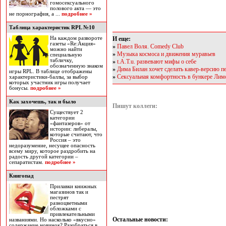
гомосексуального
полового акта — это
не порнография, а ...
подробнее »
Таблица характеристик RPL №10
На каждом развороте
И еще:
газеты «Re:Акция»
»
Павел Воля. Comedy Club
можно найти
»
Музыка космоса и движения муравьев
специальную
табличку,
»
t.A.T.u. развевают мифы о себе
обозначенную знаком
»
Дима Билан хочет сделать кавер-версию пес
игры RPL. В таблице отображены
»
Сексуальная комфортность в бункере Лим
характеристики-баллы, за выбор
которых участник игры получает
бонусы.
подробнее »
Как захочешь, так и было
Пишут коллеги:
Существует 2
категории
«фантазеров» от
истории: либералы,
которые считают, что
Россия – это
недоразумение, несущее опасность
всему миру, которое раздробить на
радость другой категории –
сепаратистам.
подробнее »
Книгопад
Прилавки книжных
магазинов так и
пестрят
разноцветными
обложками с
привлекательными
Остальные новости:
названиями. Но насколько «вкусно»
содержание новинок? Разобраться в