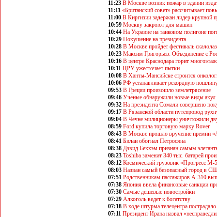
11:23
В Москве возник пожар в здании изда
11:11
«Британский совет» рассчитывает повы
11:00
В Киргизии задержан лидер крупной 
10:59
Москву закроют для машин
10:44
На Украине на танковом полигоне пог
10:29
Покушение на президента
10:28
В Москве пройдет фестиваль скалола
10:23
Максим Григорьев: Объединение с Рос
10:16
В центре Краснодара горит многоэта
10:11
ЦРУ ужесточает пытки
10:08
В Ханты-Мансийске строится онколог
10:06
РФ устанавливает рекордную пошлину
09:53
В Греции произошло землетрясение
09:46
Ученые обнаружили новые виды акул
09:32
На президента Сомали совершено по
09:17
В Рязанской области путепровод рухн
09:04
В Чечне милиционеры уничтожили дв
08:59
Ford купила торговую марку Rover
08:43
В Москве прошло вручение премии «
08:41
Билан обогнал Петросяна
08:38
Дэвид Бекхэм признан самым элеган
08:23
Toshiba заменит 340 тыс. батарей про
08:12
Космический грузовик «Прогресс М-5
08:03
Назван самый безопасный город в С
07:51
Родственникам пассажиров А-310 вып
07:38
Япония ввела финансовые санкции пр
07:30
Самые дешевые новостройки
07:29
Алкоголь ведет к богатству
07:18
В ходе штурма телецентра пострадало
07:11
Президент Ирана назвал «несправедл