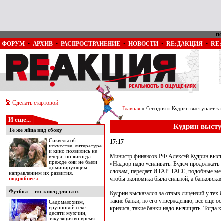
п
ФОРУМ
•
АРХИВ
•
РАСПРОСТРАНЕНИЕ
•
НОВОСТИ
•
RE:ДАКЦИЯ
•
RE
Сделать стартовой
Главная
» Сегодня » Кудрин выступает за
И еще...
Кудрин высту
Те же яйца вид сбоку
Сиквелы об
17:17
искусстве, литературе
и кино появились не
Министр финансов РФ Алексей Кудрин высту
вчера, но никогда
прежде они не были
«Надзор надо усиливать. Будем продолжать э
доминирующим
словам, передает ИТАР-ТАСС, подобные мер
направлением их развития.
чтобы экономика была сильной, а банковска
подробнее »
Футбол – это танец для глаз
Кудрин высказался за отзыв лицензий у тех
такие банки, по его утверждению, все еще о
Садомазохизм,
групповой секс
кризиса, такие банки надо вычищать. Тогда к
десяти мужчин,
эякуляция во время