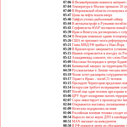
07:06
В Великобритании появятся интернет
07:04
Температура в Москве превысит 20 г
07:00
В Воронежской области столкнулись п
05:47
Цены на нефть пошли вверх
05:46
Тайфун утопил рыболовный сейнер
05:44
В автокатастрофе в Румынии погибли
05:41
Серфингисты ЮАР поставили новый 
05:39
Иран и Венесуэла договорились о сот
05:34
В Венгрии атаковали здание телецентр
05:26
США не признают итоги референдума
05:21
Глава МИД РФ прибыл в Нью-Йорк
05:20
В Красногорске завершается установк
05:15
Иванов отправляется в поездку по Ро
05:12
Ахмадинежад сожалеет, что слова Па
05:09
Массовые беспорядки в центре Будап
05:01
Качиньский заверил: на территории 
04:59
Русскоязычные в Латвии «весьма инт
03:19
Чехия хочет расширить сотрудничеств
03:17
Теракт в Ираке – погиб 21 человек
03:15
Президент Черногории предложил нов
03:14
Белоруссия требует возвращения усы
03:07
Погиб еще один человек при взрыве 
03:06
ЦРУ будет изощренно пытать террори
02:07
Сорос инвестирует в производство би
02:04
Открывается выставка, посвященная с
01:09
Нелегалы подорвались на мине
01:06
Российская военная техника уходит и
00:54
Выросло число жертв ДТП в швейцар
00:51
MAN наезжает на конкурентов
00:50
В РФ появится центр по обогащению 