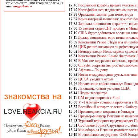
этом поможет наша ягодная поляна из
17:46
Российский корабль примет участие 
книг
подробнее »
17:40
Ксенофобия невыгодна экономически
17:38
Оранжевая мантия для императора
17:37
Компьютерный мошенник похитил бол
17:35
Зарплата чиновников вырастет с начал
17:30
15 саммит стран СНГ пройдет в Минс
17:19
США будут добиваться введения санк
17:11
Доллар понизился, евро незначительн
16:59
Константин Рыков: Люди мы или робо
16:56
ЦИК решит, возможен ли референдум 
16:52
Неандерталец и Homo sapiens существ
16:51
Константин Рыков: Бомба Фестиваля
16:39
В Москве задержаны нелегалы, прожи
16:36
Chrysler сократит выпуск автомобиле
16:34
Африка – Лондону
16:32
Новая международная русскоязычная г
16:27
ЦСКА уходит в отрыв
16:26
Израильские войска покинут Ливан до
16:18
Лукашенко ставит условия США
16:14
Штурм телецентра
16:11
GМ не договорился с Ford
16:08
У «ГАЗелей» возникли проблемы в 
15:57
Российский аппарат полетит к Фобосу 
15:54
Производители подались в банкиры
15:47
Премьер-министр Венгрии не намерен 
15:43
Турецкий террорист предупреждает Па
15:31
Состояние Бориса Стругацкого стаби
15:24
Минобороны Испании поможет военны
15:19
В отношении сотрудников ОВД Кондо