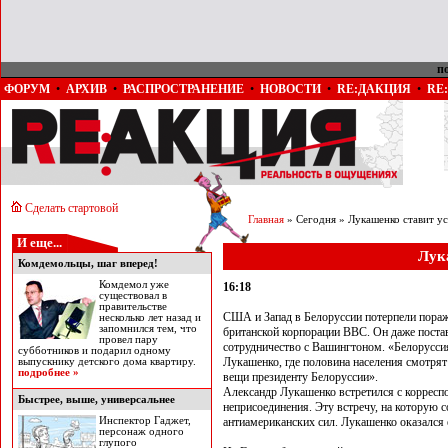
п
ФОРУМ
•
АРХИВ
•
РАСПРОСТРАНЕНИЕ
•
НОВОСТИ
•
RE:ДАКЦИЯ
•
RE
Сделать стартовой
Главная
» Сегодня » Лукашенко ставит 
И еще...
Лук
Комдемольцы, шаг вперед!
Комдемол уже
16:18
существовал в
правительстве
США и Запад в Белоруссии потерпели пораже
несколько лет назад и
запомнился тем, что
британской корпорации ВВС. Он даже поста
провел пару
сотрудничество с Вашингтоном. «Белоруссия
субботников и подарил одному
Лукашенко, где половина населения смотрят
выпускнику детского дома квартиру.
подробнее »
вещи президенту Белоруссии».
Александр Лукашенко встретился с корресп
Быстрее, выше, универсальнее
неприсоединения. Эту встречу, на которую 
Инcпектор Гаджет,
антиамериканских сил. Лукашенко оказался
персонаж одного
глупого