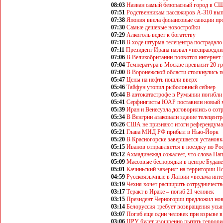
08:03
Назван самый безопасный город в С
07:51
Родственникам пассажиров А-310 вып
07:38
Япония ввела финансовые санкции пр
07:30
Самые дешевые новостройки
07:29
Алкоголь ведет к богатству
07:18
В ходе штурма телецентра пострадало
07:11
Президент Ирана назвал «несправедл
07:06
В Великобритании появятся интернет
07:04
Температура в Москве превысит 20 г
07:00
В Воронежской области столкнулись п
05:47
Цены на нефть пошли вверх
05:46
Тайфун утопил рыболовный сейнер
05:44
В автокатастрофе в Румынии погибли
05:41
Серфингисты ЮАР поставили новый 
05:39
Иран и Венесуэла договорились о сот
05:34
В Венгрии атаковали здание телецентр
05:26
США не признают итоги референдума
05:21
Глава МИД РФ прибыл в Нью-Йорк
05:20
В Красногорске завершается установк
05:15
Иванов отправляется в поездку по Ро
05:12
Ахмадинежад сожалеет, что слова Па
05:09
Массовые беспорядки в центре Будап
05:01
Качиньский заверил: на территории 
04:59
Русскоязычные в Латвии «весьма инт
03:19
Чехия хочет расширить сотрудничеств
03:17
Теракт в Ираке – погиб 21 человек
03:15
Президент Черногории предложил нов
03:14
Белоруссия требует возвращения усы
03:07
Погиб еще один человек при взрыве 
03:06
ЦРУ будет изощренно пытать террори