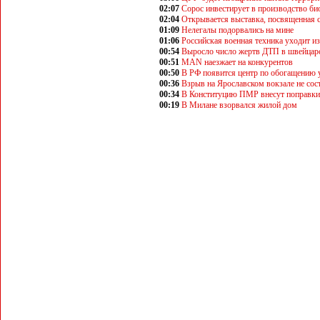
02:07
Сорос инвестирует в производство би
02:04
Открывается выставка, посвященная с
01:09
Нелегалы подорвались на мине
01:06
Российская военная техника уходит и
00:54
Выросло число жертв ДТП в швейцар
00:51
MAN наезжает на конкурентов
00:50
В РФ появится центр по обогащению 
00:36
Взрыв на Ярославском вокзале не сос
00:34
В Конституцию ПМР внесут поправки
00:19
В Милане взорвался жилой дом