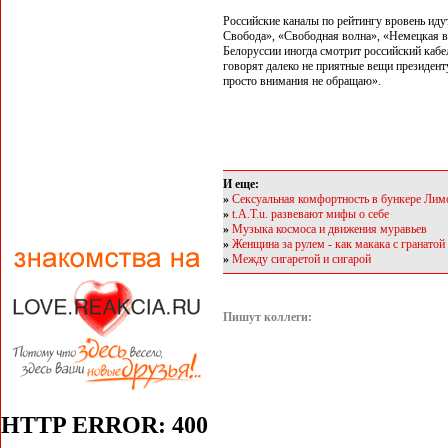
Российские каналы по рейтингу вровень ид
Свобода», «Свободная волна», «Немецкая в
Белоруссии иногда смотрит российский каб
говорят далеко не приятные вещи президенту
просто внимания не обращаю».
И еще:
»
Сексуальная комфортность в бункере Лим
»
t.A.T.u. развевают мифы о себе
»
Музыка космоса и движения муравьев
»
Женщина за рулем - как макака с гранатой
»
Между сигаретой и сигарой
Пишут коллеги: