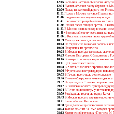
12:16
В столице Эстонии объявлена «неделя
12:04
Лужков объявил войну баржам на Мо
12:00
Пожар на железной дороге под Рязан
11:51
Пожар в Москве на улице Правды по
11:46
Владыка назвал национальную идею
11:41
Лжеинкассатор ограбил банк на 3 млн.
11:30
Япония ввела санкции против 14 ком
11:23
В Москве возник пожар в здании изда
11:11
«Британский совет» рассчитывает повы
11:00
В Киргизии задержан лидер крупной 
10:59
Москву закроют для машин
10:44
На Украине на танковом полигоне пог
10:29
Покушение на президента
10:28
В Москве пройдет фестиваль скалола
10:23
Максим Григорьев: Объединение с Рос
10:16
В центре Краснодара горит многоэта
10:11
ЦРУ ужесточает пытки
10:08
В Ханты-Мансийске строится онколог
10:06
РФ устанавливает рекордную пошлину
09:53
В Греции произошло землетрясение
09:46
Ученые обнаружили новые виды акул
09:32
На президента Сомали совершено по
09:17
В Рязанской области путепровод рухн
09:04
В Чечне милиционеры уничтожили дв
08:59
Ford купила торговую марку Rover
08:43
В Москве прошло вручение премии «
08:41
Билан обогнал Петросяна
08:38
Дэвид Бекхэм признан самым элеган
08:23
Toshiba заменит 340 тыс. батарей про
08:12
Космический грузовик «Прогресс М-5