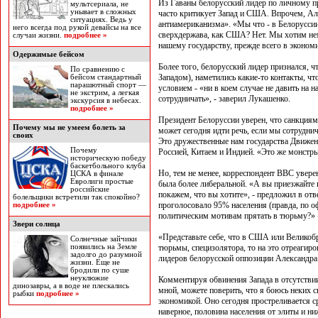
Из Гаваны белорусский лидер по личному пр
мультсериала, не
унывает в сложных
часто критикует Запад и США. Впрочем, Але
ситуациях. Ведь у
антиамериканизма». «Мы что - в Белоруссии
него всегда под рукой девайсы на все
сверхдержава, как США? Нет. Мы хотим нем
случаи жизни.
подробнее »
нашему государству, прежде всего в экономи
Одержимые бейсом
Более того, белорусский лидер признался, ч
По сравнению с
Западом), наметились какие-то контакты, ч
бейсом стандартный
парашютный спорт —
условием - «ни в коем случае не давить на 
не экстрим, а легкая
сотрудничать», - заверил Лукашенко.
экскурсия в небесах.
подробнее »
Президент Белоруссии уверен, что санкциям
Почему мы не умеем болеть за
может сегодня идти речь, если мы сотрудни
своих
Это дружественные нам государства Движен
Почему
Россией, Китаем и Индией. «Это же монстры, 
историческую победу
баскетбольного клуба
Но, тем не менее, корреспондент ВВС увере
ЦСКА в финале
Евролиги простые
была более либеральной. «А вы приезжайте к 
российские
покажем, что вы хотите», - предложил в отв
болельщики встретили так спокойно?
проголосовало 95% населения (правда, по о
подробнее »
политическим мотивам прятать в тюрьму?» «
Звери солнца
«Представьте себе, что в США или Великобр
Солнечные зайчики
появились на Земле
тюрьмы, специзолятора, то на это отреагир
задолго до разумной
лидеров белорусской оппозиции Александра
жизни. Еще не
бродили по суше
неуклюжие
Комментируя обвинения Запада в отсутствии
динозавры, а в воде не плескались
мной, можете поверить, что я боюсь неких 
рыбки
подробнее »
экономикой. Оно сегодня простреливается 
наверное, половина населения от элиты и ни