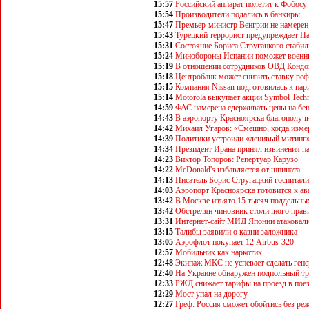
15:57
Российский аппарат полетит к Фобосу 
15:54
Производители подались в банкиры
15:47
Премьер-министр Венгрии не намерен 
15:43
Турецкий террорист предупреждает Па
15:31
Состояние Бориса Стругацкого стаби
15:24
Минобороны Испании поможет военны
15:19
В отношении сотрудников ОВД Кондо
15:18
Центробанк может снизить ставку ре
15:15
Компания Nissan подготовилась к па
15:14
Motorola выкупает акции Symbol Techn
14:59
ФАС намерена сдерживать цены на бе
14:43
В аэропорту Красноярска благополучн
14:42
Михаил Угаров: «Смешно, когда изме
14:39
Политики устроили «ленивый митинг
14:34
Президент Ирана принял извинения п
14:23
Виктор Топоров: Репертуар Карузо
14:22
McDonald's избавляется от шпината
14:13
Писатель Борис Стругацкий госпитал
14:03
Аэропорт Красноярска готовится к а
13:42
В Москве изъято 15 тысяч поддельны
13:42
Обстрелян чиновник столичного прав
13:31
Интернет-сайт МИД Японии атаковал
13:15
Талибы заявили о казни заложника
13:05
Аэрофлот покупает 12 Airbus-320
12:57
Мобильник как наркотик
12:48
Экипаж МКС не успевает сделать ген
12:40
На Украине обнаружен подпольный т
12:33
РЖД снижает тарифы на проезд в поез
12:29
Мост упал на дорогу
12:27
Греф: Россия сможет обойтись без р