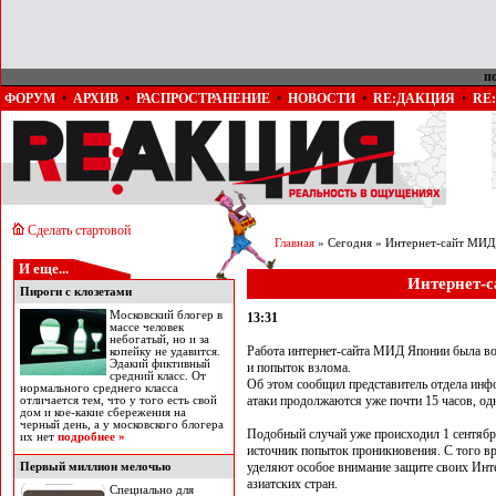
п
ФОРУМ
•
АРХИВ
•
РАСПРОСТРАНЕНИЕ
•
НОВОСТИ
•
RE:ДАКЦИЯ
•
RE
Сделать стартовой
Главная
» Сегодня » Интернет-сайт МИД
И еще...
Интернет-
Пироги с клозетами
Московский блогер в
13:31
массе человек
небогатый, но и за
Работа интернет-сайта МИД Японии была во 
копейку не удавится.
Эдакий фиктивный
и попыток взлома.
средний класс. От
Об этом сообщил представитель отдела инф
нормального среднего класса
атаки продолжаются уже почти 15 часов, од
отличается тем, что у того есть свой
дом и кое-какие сбережения на
черный день, а у московского блогера
Подобный случай уже происходил 1 сентября
их нет
подробнее »
источник попыток проникновения. С того в
уделяют особое внимание защите своих Интер
Первый миллион мелочью
азиатских стран.
Специально для