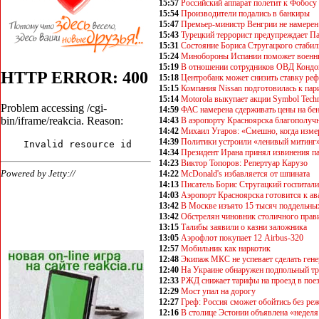
15:57
Российский аппарат полетит к Фобосу 
15:54
Производители подались в банкиры
15:47
Премьер-министр Венгрии не намерен 
15:43
Турецкий террорист предупреждает Па
15:31
Состояние Бориса Стругацкого стаби
15:24
Минобороны Испании поможет военны
15:19
В отношении сотрудников ОВД Кондо
15:18
Центробанк может снизить ставку ре
15:15
Компания Nissan подготовилась к па
15:14
Motorola выкупает акции Symbol Techn
14:59
ФАС намерена сдерживать цены на бе
14:43
В аэропорту Красноярска благополучн
14:42
Михаил Угаров: «Смешно, когда изме
14:39
Политики устроили «ленивый митинг
14:34
Президент Ирана принял извинения п
14:23
Виктор Топоров: Репертуар Карузо
14:22
McDonald's избавляется от шпината
14:13
Писатель Борис Стругацкий госпитал
14:03
Аэропорт Красноярска готовится к а
13:42
В Москве изъято 15 тысяч поддельны
13:42
Обстрелян чиновник столичного прав
13:15
Талибы заявили о казни заложника
13:05
Аэрофлот покупает 12 Airbus-320
12:57
Мобильник как наркотик
12:48
Экипаж МКС не успевает сделать ген
12:40
На Украине обнаружен подпольный т
12:33
РЖД снижает тарифы на проезд в поез
12:29
Мост упал на дорогу
12:27
Греф: Россия сможет обойтись без р
12:16
В столице Эстонии объявлена «неделя