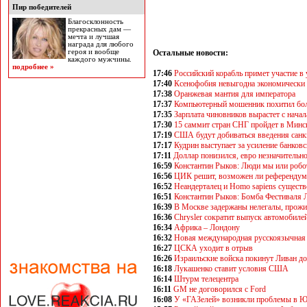
Пир победителей
Благосклонность
прекрасных дам —
мечта и лучшая
награда для любого
героя и вообще
Остальные новости:
каждого мужчины.
подробнее »
17:46
Российский корабль примет участие 
17:40
Ксенофобия невыгодна экономически
17:38
Оранжевая мантия для императора
17:37
Компьютерный мошенник похитил бол
17:35
Зарплата чиновников вырастет с начал
17:30
15 саммит стран СНГ пройдет в Минс
17:19
США будут добиваться введения санк
17:17
Кудрин выступает за усиление банковс
17:11
Доллар понизился, евро незначительн
16:59
Константин Рыков: Люди мы или робо
16:56
ЦИК решит, возможен ли референдум 
16:52
Неандерталец и Homo sapiens существ
16:51
Константин Рыков: Бомба Фестиваля
16:39
В Москве задержаны нелегалы, прожи
16:36
Chrysler сократит выпуск автомобиле
16:34
Африка – Лондону
16:32
Новая международная русскоязычная г
16:27
ЦСКА уходит в отрыв
16:26
Израильские войска покинут Ливан до
16:18
Лукашенко ставит условия США
16:14
Штурм телецентра
16:11
GМ не договорился с Ford
16:08
У «ГАЗелей» возникли проблемы в 