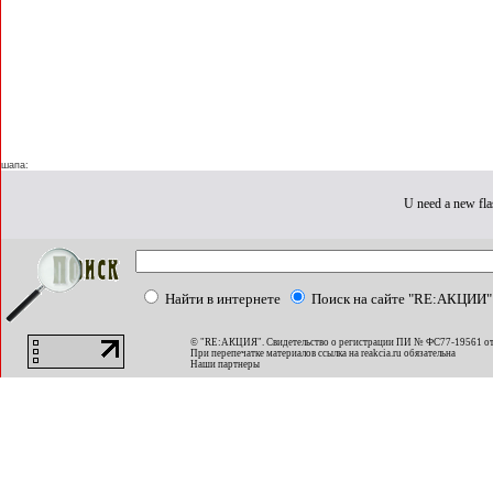
шапа:
U need a new fla
Найти в интернете
Поиск на сайте "RE:АКЦИИ"
© "RE:АКЦИЯ". Свидетельство о регистрации ПИ № ФС77-19561 от
При перепечатке материалов ссылка на
reakcia.ru
обязательна
Наши партнеры