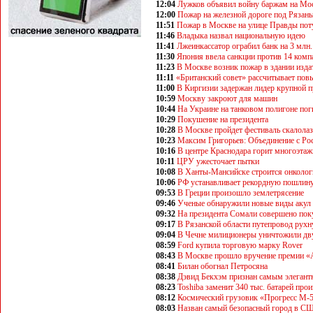
12:04
Лужков объявил войну баржам на Мо
12:00
Пожар на железной дороге под Рязан
11:51
Пожар в Москве на улице Правды по
11:46
Владыка назвал национальную идею
11:41
Лжеинкассатор ограбил банк на 3 млн.
11:30
Япония ввела санкции против 14 ком
11:23
В Москве возник пожар в здании изда
11:11
«Британский совет» рассчитывает повы
11:00
В Киргизии задержан лидер крупной 
10:59
Москву закроют для машин
10:44
На Украине на танковом полигоне пог
10:29
Покушение на президента
10:28
В Москве пройдет фестиваль скалола
10:23
Максим Григорьев: Объединение с Рос
10:16
В центре Краснодара горит многоэта
10:11
ЦРУ ужесточает пытки
10:08
В Ханты-Мансийске строится онколог
10:06
РФ устанавливает рекордную пошлину
09:53
В Греции произошло землетрясение
09:46
Ученые обнаружили новые виды акул
09:32
На президента Сомали совершено по
09:17
В Рязанской области путепровод рухн
09:04
В Чечне милиционеры уничтожили дв
08:59
Ford купила торговую марку Rover
08:43
В Москве прошло вручение премии «
08:41
Билан обогнал Петросяна
08:38
Дэвид Бекхэм признан самым элеган
08:23
Toshiba заменит 340 тыс. батарей про
08:12
Космический грузовик «Прогресс М-5
08:03
Назван самый безопасный город в С