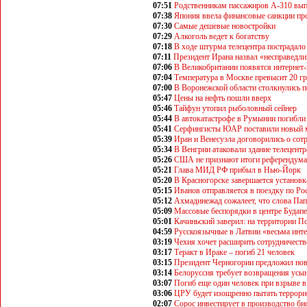
07:51
Родственникам пассажиров А-310 вып
07:38
Япония ввела финансовые санкции пр
07:30
Самые дешевые новостройки
07:29
Алкоголь ведет к богатству
07:18
В ходе штурма телецентра пострадало
07:11
Президент Ирана назвал «несправедл
07:06
В Великобритании появятся интернет
07:04
Температура в Москве превысит 20 г
07:00
В Воронежской области столкнулись п
05:47
Цены на нефть пошли вверх
05:46
Тайфун утопил рыболовный сейнер
05:44
В автокатастрофе в Румынии погибли
05:41
Серфингисты ЮАР поставили новый 
05:39
Иран и Венесуэла договорились о сот
05:34
В Венгрии атаковали здание телецентр
05:26
США не признают итоги референдума
05:21
Глава МИД РФ прибыл в Нью-Йорк
05:20
В Красногорске завершается установк
05:15
Иванов отправляется в поездку по Ро
05:12
Ахмадинежад сожалеет, что слова Па
05:09
Массовые беспорядки в центре Будап
05:01
Качиньский заверил: на территории 
04:59
Русскоязычные в Латвии «весьма инт
03:19
Чехия хочет расширить сотрудничеств
03:17
Теракт в Ираке – погиб 21 человек
03:15
Президент Черногории предложил нов
03:14
Белоруссия требует возвращения усы
03:07
Погиб еще один человек при взрыве 
03:06
ЦРУ будет изощренно пытать террори
02:07
Сорос инвестирует в производство би