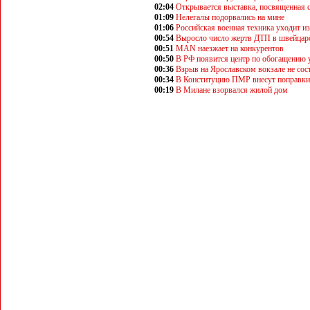
02:04
Открывается выставка, посвященная с
01:09
Нелегалы подорвались на мине
01:06
Российская военная техника уходит и
00:54
Выросло число жертв ДТП в швейцар
00:51
MAN наезжает на конкурентов
00:50
В РФ появится центр по обогащению 
00:36
Взрыв на Ярославском вокзале не сос
00:34
В Конституцию ПМР внесут поправки
00:19
В Милане взорвался жилой дом