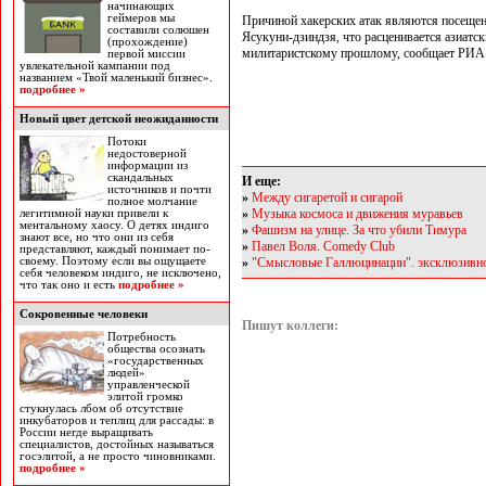
начинающих
геймеров мы
Причиной хакерских атак являются посеще
составили солюшен
Ясукуни-дзиндзя, что расценивается азиатс
(прохождение)
милитаристскому прошлому, сообщает РИА
первой миссии
увлекательной кампании под
названием «Твой маленький бизнес».
подробнее »
Новый цвет детской неожиданности
Потоки
недостоверной
информации из
скандальных
И еще:
источников и почти
»
Между сигаретой и сигарой
полное молчание
»
Музыка космоса и движения муравьев
легитимной науки привели к
ментальному хаосу. О детях индиго
»
Фашизм на улице. За что убили Тимура
знают все, но что они из себя
»
Павел Воля. Comedy Club
представляют, каждый понимает по-
своему. Поэтому если вы ощущаете
»
"Смысловые Галлюцинации". эксклюзивно
себя человеком индиго, не исключено,
что так оно и есть
подробнее »
Сокровенные человеки
Пишут коллеги:
Потребность
общества осознать
«государственных
людей»
управленческой
элитой громко
стукнулась лбом об отсутствие
инкубаторов и теплиц для рассады: в
России негде выращивать
специалистов, достойных называться
госэлитой, а не просто чиновниками.
подробнее »