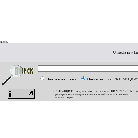
шапа:
U need a new fla
Найти в интернете
Поиск на сайте "RE:АКЦИИ"
© "RE:АКЦИЯ". Свидетельство о регистрации ПИ № ФС77-19561 от
При перепечатке материалов ссылка на
reakcia.ru
обязательна
Наши партнеры