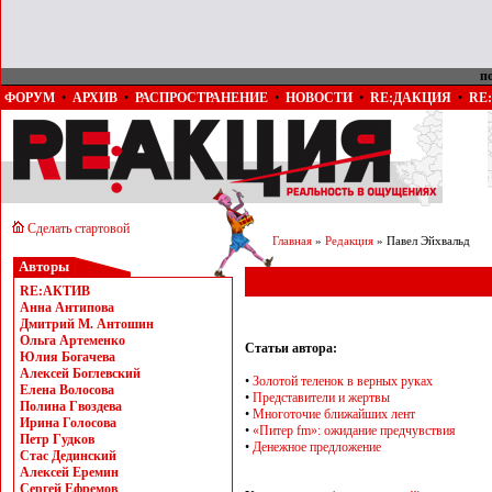
п
ФОРУМ
•
АРХИВ
•
РАСПРОСТРАНЕНИЕ
•
НОВОСТИ
•
RE:ДАКЦИЯ
•
RE
Сделать стартовой
Главная
»
Редакция
» Павел Эйхвальд
Авторы
RE:АКТИВ
Анна Антипова
Дмитрий М. Антошин
Ольга Артеменко
Статьи автора:
Юлия Богачева
Алексей Боглевский
•
Золотой теленок в верных руках
Елена Волосова
•
Представители и жертвы
Полина Гвоздева
•
Многоточие ближайших лент
Ирина Голосова
•
«Питер fm»: ожидание предчувствия
Петр Гудков
•
Денежное предложение
Стас Дединский
Алексей Еремин
Сергей Ефремов