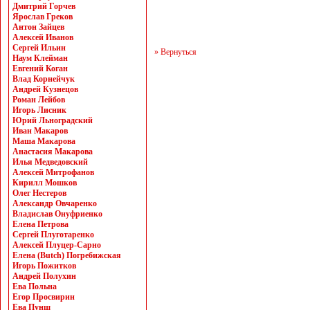
Дмитрий Горчев
Ярослав Греков
Антон Зайцев
Алексей Иванов
Сергей Ильин
» Вернуться
Наум Клейман
Евгений Коган
Влад Корнейчук
Андрей Кузнецов
Роман Лейбов
Игорь Лисник
Юрий Льноградский
Иван Макаров
Маша Макарова
Анастасия Макарова
Илья Медведовский
Алексей Митрофанов
Кирилл Мошков
Олег Нестеров
Александр Овчаренко
Владислав Онуфриенко
Елена Петрова
Сергей Плуготаренко
Алексей Плуцер-Сарно
Елена (Butch) Погребижская
Игорь Пожитков
Андрей Полухин
Ева Польна
Егор Просвирин
Ева Пунш