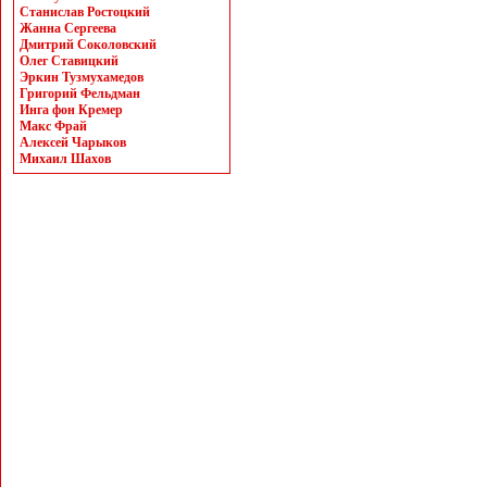
Станислав Ростоцкий
Жанна Сергеева
Дмитрий Соколовский
Олег Ставицкий
Эркин Тузмухамедов
Григорий Фельдман
Инга фон Кремер
Макс Фрай
Алексей Чарыков
Михаил Шахов