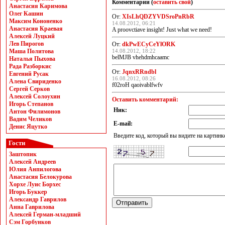
Комментарии (
оставить свой
)
Анастасия Каримова
Олег Кашин
От:
XIsLhQDZYVDSroPnRbR
Максим Кононенко
14.08.2012, 06:21
Анастасия Краевая
A proovctiave insight! Just what we need!
Алексей Луцкий
Лев Пирогов
От:
dkPwECyCeYlORK
Маша Политова
14.08.2012, 18:22
belMJB vhehdmhcaamc
Наталья Пыхова
Рада Разборкис
От:
JqnxRRndbl
Евгений Русак
16.08.2012, 08:26
Алена Свириденко
f02roH qaoivablfwfv
Сергей Серков
Алексей Солоухин
Оставить комментарий:
Игорь Степанов
Ник:
Антон Филимонов
Вадим Челиков
E-mail:
Денис Яцутко
Введите код, который вы видите на картинк
Гости
Заштопик
Алексей Андреев
Юлия Анпилогова
Анастасия Белокурова
Хорхе Луис Борхес
Игорь Буккер
Александр Гаврилов
Анна Гаврилова
Алексей Герман-младший
Сэм Горбунков