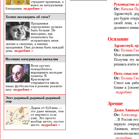
страдают крашеные, а
Руководство д
вовсе не натуральные
блондинки.
подробнее »
От:
Наталья П
Здравствуй, до
Хотите поговорить об этом?
раз будем откры
своей лени, а 
Праздников
определенно должно
должного внима
быть больше. Не
выходных, как
попытались бы
Осязание
истрактовать меня
лентяи и скептики, а именно
Здравствуй, о
праздников. Они должны быть каждый
От:
Полина Гво
день.
подробнее »
Мои взаимоотно
Весенняя мичуринская аномалия
Получив эту же
решаясь взять в
Всем срочно
понадобилось
выращивать молодые
Пять смыслов 
таланты. В
От:
Полина Гво
Красноярске
Ствол как рабо
открывается школа
юных футболистов в режиме реалити-
ближе к [своем
шоу.
подробнее »
подробнее
Этот дырявый дырявый дырявый
мир
Зрение
Дырка от бублика —
Джим Авиньон 
это даже меньше, чем
От:
Александр 
от мертвого осла
уши. Это просто
…В России его 
вообще ничто, пустое
первую очеред
место.
подробнее »
Авиньон, нехо
основополагающ
подробнее