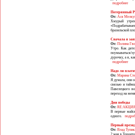
подробнее
Потерянный Р
От:
Ася Мелку
Хмурый утрен
«Подрабатываеш
бразильской пл
Сначала я зая
От:
Полина Гво
Утро. Как дяте
поумываться/з
дурочку, а я, к
подробнее
Надо ли плати
От:
Марина Сте
Я думала, они о
связью и таймш
Павелецкого во
переход на мен
Дни победы
От:
RE:АКЦИ
В первые майск
одного.
подро
Первый прези
От:
Влад Тупик
2 мая в Торонто