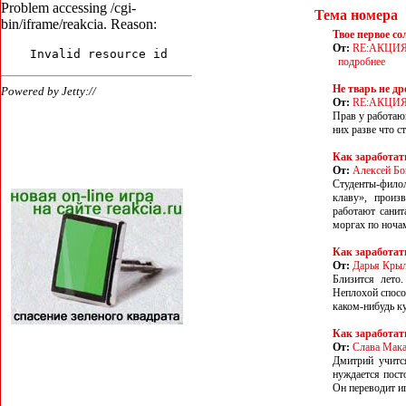
Тема номера
Твое первое со
От:
RE:АКЦИ
подробнее
Не тварь не д
От:
RE:АКЦИ
Прав у работаю
них разве что с
Как заработат
От:
Алексей Бо
Студенты-фило
клаву», произ
работают санит
моргах по ночам
Как заработат
От:
Дарья Кры
Близится лето
Неплохой спосо
каком-нибудь к
Как заработат
От:
Слава Мак
Дмитрий учится
нуждается пост
Он переводит иг