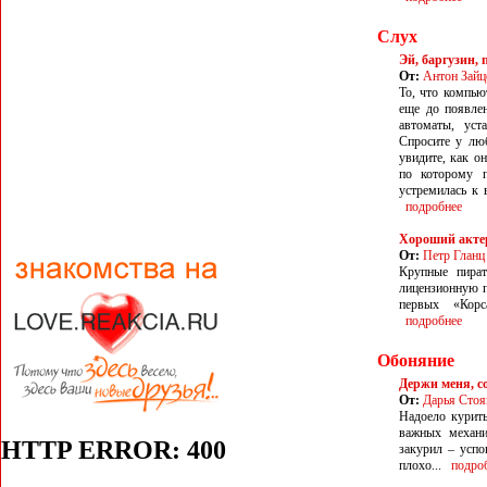
Слух
Эй, баргузин,
От:
Антон Зайц
То, что компью
еще до появле
автоматы, уст
Спросите у люб
увидите, как о
по которому п
устремилась к 
подробнее
Хороший актер
От:
Петр Гланц
Крупные пират
лицензионную п
первых «Корс
подробнее
Обоняние
Держи меня, 
От:
Дарья Стоя
Надоело курить
важных механи
закурил – успо
плохо...
подро