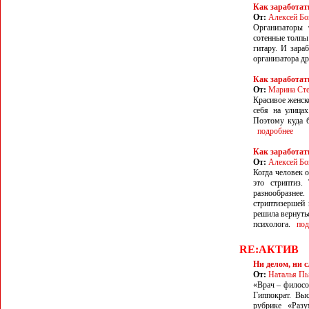
Как заработат
От:
Алексей Бо
Организаторы 
сотенные толпы
гитару. И зара
организатора др
Как заработать
От:
Марина Сте
Красивое женско
себя на улица
Поэтому куда б
подробнее
Как заработат
От:
Алексей Бо
Когда человек о
это стриптиз
разнообразнее
стриптизершей
решила вернуть
психолога.
под
RE:АКТИВ
Ни делом, ни 
От:
Наталья П
«Врач – филосо
Гиппократ. Вы
рубрике «Разу