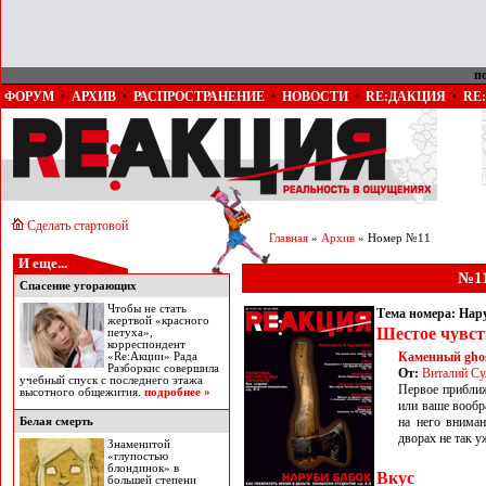
п
ФОРУМ
•
АРХИВ
•
РАСПРОСТРАНЕНИЕ
•
НОВОСТИ
•
RE:ДАКЦИЯ
•
RE
Сделать стартовой
Главная
»
Архив
» Номер №11
И еще...
№11
Спасение угорающих
Чтобы не стать
Тема номера: Нар
жертвой «красного
Шестое чувст
петуха»,
корреспондент
Каменный gho
«Re:Акции» Рада
Разборкис совершила
От:
Виталий С
учебный спуск с последнего этажа
Первое приближ
высотного общежития.
подробнее »
или ваше вообр
на него внима
Белая смерть
дворах не так у
Знаменитой
«глупостью
блондинок» в
Вкус
большей степени