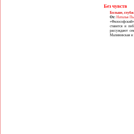
Без чувств
Больше, глубж
От:
Наталья П
«Философский» 
ставятся и по
рассуждают се
Малиновская и 