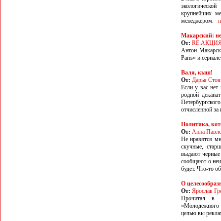
экологическо
крупнейших ме
менеджером.
п
Макарский: не
От:
RE:АКЦИ
Антон Макарски
Paris» и сериал
Валя, кыш!
От:
Дарья Стоя
Если у вас нет 
родной деканат
Петербургско
отчисленной за
Политика, ко
От:
Анна Павл
Не нравятся мн
скучные, стар
выдают черные 
сообщают о неи
будет. Что-то о
О целесообраз
От:
Ярослав Гр
Прочитал в 
«Молодежного 
целью вы рекла