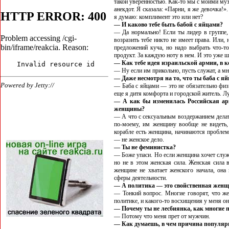
такой уверенностью. Как-то мы с моими муз
анекдот. Я сказала: «Парни, я же девочка!
я думаю: комплимент это или нет?
— И каково тебе быть бабой с яйцами?
— Да нормально! Если ты лидер в группе, 
возразить тебе никто не имеет права. Или
предложений куча, но надо выбрать что-то
продукт. За каждую ноту в нем. И это уже 
— Как тебе идея израильской армии, в 
— Ну если им прикольно, пусть служат, а мн
— Даже несмотря на то, что ты баба с я
— Баба с яйцами — это не обязательно физи
еще я дитя комфорта и городской житель. Л
— А как бы изменилась Российская ар
женщины?
— А что с сексуальным воздержанием дела
по-моему, им женщину вообще не видеть, 
корабле есть женщина, начинаются пробле
— не женское дело.
— Ты не феминистка?
— Боже упаси. Но если женщина хочет служи
но не в этом женская сила. Женская сила 
женщине не хватает женского начала, она 
сферы деятельности.
— А политика — это свойственная женщ
— Тонкий вопрос. Многие говорят, что же
политике, и какого-то восхищения у меня о
— Почему ты не лесбиянка, как многие 
— Потому что меня прет от мужчин.
— Как думаешь, в чем причина популяр