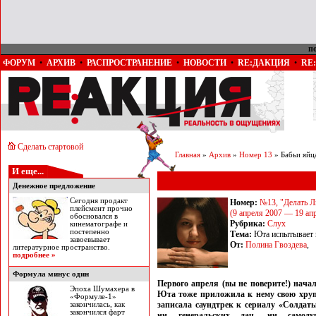
п
ФОРУМ
•
АРХИВ
•
РАСПРОСТРАНЕНИЕ
•
НОВОСТИ
•
RE:ДАКЦИЯ
•
RE
Сделать стартовой
Главная
»
Архив
»
Номер 13
» Бабьи яйц
И еще...
Денежное предложение
Сегодня продакт
Номер:
№13, "Делать Л
плейсмент прочно
(9 апреля 2007 — 19 ап
обосновался в
Рубрика:
Слух
кинематографе и
постепенно
Тема:
Юта испытывает 
завоевывает
От:
Полина Гвоздева
,
литературное пространство.
подробнее »
Формула минус один
Первого апреля (вы не поверите!) нача
Эпоха Шумахера в
Юта тоже приложила к нему свою хруп
«Формуле-1»
записала саундтрек к сериалу «Солдат
закончилась, как
закончился фарт
ни генеральских дач, ни самод