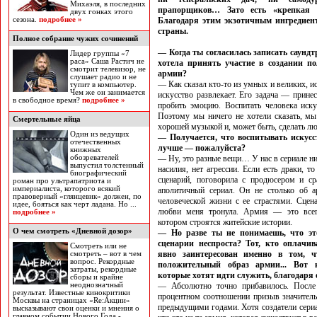
Михаэля, в последних
прапорщиков… Зато есть «крепкая 
двух гонках этого
сезона.
подробнее »
Благодаря этим экзотичным ингредиен
страны.
Полное собрание чужих сочинений
— Когда ты согласилась записать саундт
Лидер группы «7
раса» Саша Растич не
хотела принять участие в создании п
смотрит телевизор, не
армии?
слушает радио и не
— Как сказал кто-то из умных и великих, ис
тупит в компьютер.
Чем же он занимается
искусство развлекает. Его задача — прине
в свободное время?
подробнее »
пробить эмоцию. Воспитать человека иск
Поэтому мы ничего не хотели сказать, мы
Смертельные яйца
хорошей музыкой и, может быть, сделать лю
Один из ведущих
— Получается, что воспитывать искусс
отечественных
лучше — пожалуйста?
книжных
обозревателей
— Ну, это разные вещи… У нас в сериале ник
выпустил толстенный
насилия, нет агрессии. Если есть драки, т
биографический
сценарий, поговорила с продюсером и ср
роман про ультрапатриота и
империалиста, которого всякий
аполитичный сериал. Он не столько об а
правоверный «глянцевик» должен, по
человеческой жизни с ее страстями. Сцен
идее, бояться как черт ладана. Но ...
любви меня тронула. Армия — это всег
подробнее »
котором строятся житейские истории.
О чем смотреть «Дневной дозор»
— Но разве ты не понимаешь, что эт
сценарии неспроста? Тот, кто оплачи
Смотреть или не
явно заинтересован именно в том, ч
смотреть – вот в чем
вопрос. Рекордные
положительный образ армии... Вот 
затраты, рекордные
которые хотят идти служить, благодаря
сборы и крайне
неоднозначный
— Абсолютно точно прибавилось. После 
результат. Известные кинокритики
процентном соотношении призыв значитель
Москвы на страницах «Re:Акции»
предыдущими годами. Хотя создатели сери
высказывают свои оценки и мнения о
главном событии Нового Года -