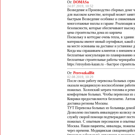
От:
DOMASn
24.07.2019, 10:52
Возведение и Производство сборных доме ч
для высоком качестве, который может занят
быстрым Возведение особняке и сниженными 
многоэтажные виллы и гараже. Реализация к
безопасности, которые обеспечивают высоку
цена строительства дома из кирпича
Поскольку в коттедже очень тепла, в здани
материалы имеют явный сертификат, какой 
на месте основаны на доставке и установк
Когда мы спрашиваем клиентов о внешнем в
бесплатные консультации по планированию 
бесплатные строительные работы чернорабо
https://stroydom-kazan.ru - быстрое строите
От:
PerevozkalBit
02.08.2019, 10:29
После свою работу перевозка больных серв
оказали медицинскую воспособление работн
пожилых. Холопский затрата топлива и рем
комфортным больных. Чтобы перевозки из 
Коврики предоставляются бесплатно. Автом
доставка регионы Москвы.
ТУТ Перевозка больных из больницы домой
Дозволено поставить инвалидную коляску п
службу скорой помощи подтверждают постоян
пожилых. С опытным персоналом и опытным
Москва. Наши пациенты, инвалиды, пожилые
через времени. Медицинская священнодейст