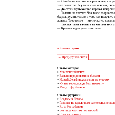
— Они более жесткие и агрессивные, а агре
знак равенства. А у меня сила женская, сила
— Да сотни музыкантов играют искренн
— Таланта не хватает. Что такое творчеств
будешь думать только о том, как получить о
лошадь. Творчество — это зачастую крепкая 
— Так все-таки таланта не хватает или 
— Крепкая задница — тоже талант.
» Комментарии
← Предыдущая статья
Статьи автора:
»
Мюнхенский пепел
»
Барышни рядовыми не бывают
»
Новый Дельфин хулиганит по-старому
»
«У нас город всегда был тихим...»
»
Моду отфутболили
Статьи рубрики:
»
Впадаем в Летова
»
Главные по тарелочкам разложены по пол
»
Ru tv без ruбашки
»
Без лица. что там под маской?
»
С марса рухнули