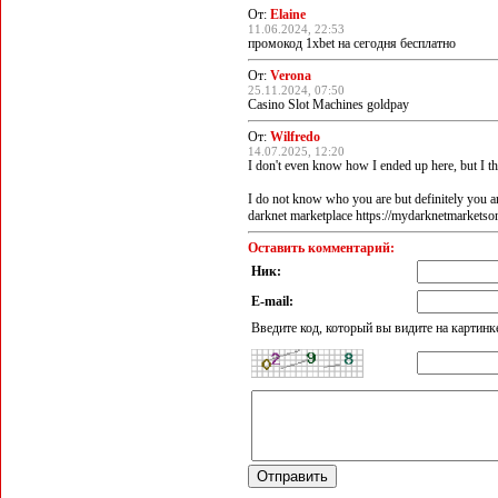
От:
Elaine
11.06.2024, 22:53
промокод 1xbet на сегодня бесплатно
От:
Verona
25.11.2024, 07:50
Casino Slot Machines goldpay
От:
Wilfredo
14.07.2025, 12:20
I don't even know how I ended up here, but I t
I do not know who you are but definitely you ar
darknet marketplace https://mydarknetmarketso
Оставить комментарий:
Ник:
E-mail:
Введите код, который вы видите на картинк