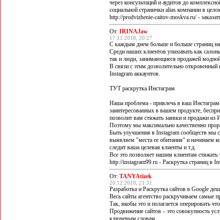
через консультаций и аудитов до комплексно
социальной странички alias компании в цело
http://prodvizhenie-caitov-moskva.ru/ - зака
От:
IRINAJaw
17.11.2018, 20:27
С каждым днем больше и больше страниц нач
Среди наших клиентов упихивать как салоны
так и люди, занимающиеся продажей модно
В связи с этим дозволительно откровенный
Instagram аккаунтов.
ТУТ раскрутка Инстаграм
Наша проблема - привлечь в ваш Инстаграм
заинтересованных в вашем продукте, беспри
позволит вам стяжать заявки и продажи из 
Поэтому мы максимально качественно прора
Быть улучшения в Instagram сообществ мы с
выявляем "места ее обитания" и начинаем к
следит ваша целевая клиенты и т.д.
Все это позволяет нашим клиентам стяжать 
http://instagram99.ru - Раскрутка страниц в I
От:
TANYAtizek
20.12.2018, 21:31
Разработка и Раскрутка сайтов в Google де
Весь сайты агентство раскручиваем самые 
Так, якобы это и полагается оперировать чт
Продвижение сайтов – это совокупность ус
ключевым словам.