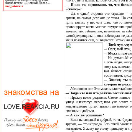
что это не та армия, которая существует в реа
блокбастере «Дневной Дозор».
— И как ты оцениваешь то, что больше
подробнее »
«сказку»?
— Да, с одной стороны это страшно — в
армии, на самом деле она не такая. Но есл
идти, значит, у нас есть шанс что-то изме
провоцирует очень многие внутренние пр
зажатостью, забитостью, неумением за себ
самой дедовщины, и они побеждали, не дава
меня появится сын, он вырастет. Захочу ли 
— Твой муж слу
— Олег, мой муж, 
— Может, поэтому
— Не думаю. Мне к
а есть люди, кот
кому как повезло.
там бывает сложн
воспитывает, дисци
— Значит, ты н
которая не рожа
— Абсолютно нет. Это максималистский по
— Тогда кто или что должно воспитыва
— Прежде всего родители. Самое главное 
улица и институт, перед ним уже встает в
неправильным путем, зависит во многом о
сильным и добрым.
— А как же успешным?
— Если ты сильный и добрый, то ты будешь
трупам, — это неправда. Есть такой закон: 
негативом. Я живу по этому принципу и я 