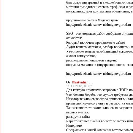
благодаря внутренней и внешней оптимизац
метрики выводятся целевым трафиком и поз
поисковиках идет контекстная объявление, а
продвижение сайта в Яндексе цены
http://prodvizhenie-saitov-nizhniynovgorod.ru
SEO - это комплекс работ сообразно оптими
относится:
Который включает продвижение сайтов
Аудит вашего магазина, разбор текущего и 
Увеличение тематической внешней ссылочно
анализ конкурентов;
расследование поисковой выдачи;
поправка магазинов (внутренняя оптимизаци
http://prodvizhenie-saitov-nizhniynovgorod.r
От:
Nastyatiz
11.11.2018, 09:07
Для каждую ключевую запросов в ТОПе поис
Чем больше борьба, тем лучше требуется де
Некоторые ключевые слова приносят милли
примерно, крупному опту и разработка мага
Такса зависит от: самих ключевых запросов
первых местах.
раскрутка сайта
маркетинговые знания во всех областях инт
Интернете.
Специалисты нашей компании готовы помоч