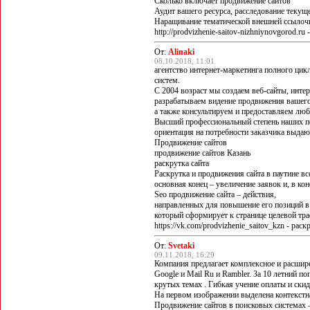
Сколько включает продвижение сайтов
Аудит вашего ресурса, расследование текущ
Наращивание тематической внешней ссылочн
http://prodvizhenie-saitov-nizhniynovgorod.r
От:
Alinaki
08.10.2018, 11:01
агентство интернет-маркетинга полного цик
систем.
С 2004 возраст мы создаем веб-сайты, инт
разрабатываем видение продвижения вашего
а также консультируем и предоставляем люб
Высший профессиональный степень наших п
ориентация на потребности заказчика выдаю
Продвижение сайтов
продвижение сайтов Казань
раскрутка сайта
Раскрутка и продвижения сайта в паутине в
основная конец – увеличение заявок и, в ко
Seo продвижение сайта – действия,
направленных для повышение его позиций в
который сформирует к странице целевой тр
https://vk.com/prodvizhenie_saitov_kzn - раск
От:
Svetaki
09.11.2018, 16:29
Компания предлагает комплексное и расшире
Google и Mail Ru и Rambler. За 10 летний 
крутых темах . Гибкая учение оплаты и скид
На первом изображении выделена контекстн
Продвижение сайтов в поисковых системах 