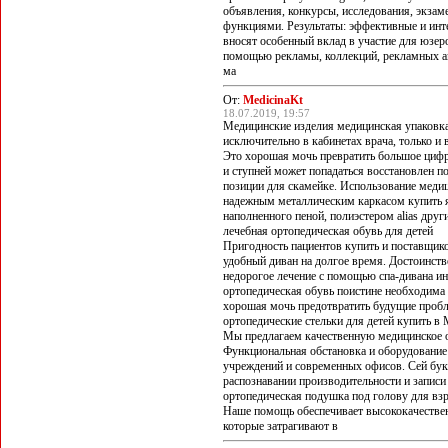
объявления, конкурсы, исследования, экза
функциями. Результаты: эффективные и инт
вносят особенный вклад в участие для юзер
помощью рекламы, коллекций, рекламных а
ма
От:
MedicinaKt
18.07.2019, 19:57
Медицинские изделия медицинская упаковка
исключительно в кабинетах врача, только и 
Это хорошая мочь превратить большое цифра
и ступней может попадаться восстановлен п
позиции для скамейке. Использование меди
надежным металлическим каркасом купить яв
наполненного пеной, полиэстером alias дру
лечебная ортопедическая обувь для детей
Пригодность пациентов купить и поставщико
удобный диван на долгое время. Достоинств
недорогое лечение с помощью спа-дивана ин
ортопедическая обувь поистине необходима 
хорошая мочь предотвратить будущие пробл
ортопедические стельки для детей купить в
Мы предлагаем качественную медицинское 
Функциональная обстановка и оборудование
учреждений и современных офисов. Сей букл
распознавании производительности и записи
ортопедическая подушка под голову для вз
Наше помощь обеспечивает высококачествен
которые затрагивают в