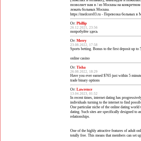
(тяжелых и больных), инвалидов и пожилы
позволяет вам в / из Москвы на конкретном 
лежать больных Москва.
https://medcors03.ru - Перевозка больных в
От:
Phillip
26.12.2021, 23:56
попробуйте здесь
От:
Merry
23.08.2022, 17:58
Sports betting. Bonus to the first deposit up to
online casino
От:
Tisha
26.08.2022, 18:29
Have you ever earned $765 just within 5 minut
trade binary options
От:
Lawrence
13.04.2023, 01:52
In recent times, internet dating has progressive
individuals turning to the internet to find possi
One particular niche of the online dating world 
dating. Such sites are specifically designed to a
relationships.
One of the highly attractive features of adult on
totally free. This means that members can set 