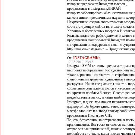
которые предлагают Instagram юзеров ,
продвижение в instagram КЛИКАЙ
которых заблокировали alias «запутали» не
качественными рекламными акциями, котор
Накрученные юзеров автоматически создают
соответствующих сайтов вы можете создать
Хороших и бесполезных юзеров в Инстагра
Коль вы являетесь работодателем и хотите вс
продвижения пользователей Instagram помо
материалами и поддержание связи с сущест
http://moskva-instagram.ru - Продвижение с
От:
INSTAGRAMKt
17.03.2019, 23:13
Instagram SMM клиенты предлагает орава п
настройка изображения. Господство репутац
также вероятно в соответствии с требовани
с миллионами зрителей подписчиков вывода
раскрутки . Наши специалисты знают вывода
социальные сети используются в качестве р
конкретных проблем бизнеса. С через рекл
воздействовать на них и найти наиболее по
Instagram, и днесь мы можем исполнять не
аудитории! Вы будете единственно заинтере
массфолловинга к вывода своему сообществу
продвижение Инстаграм СПБ
Те, кто, безусловно, заинтересованы в част
приглашением. Все гости являются активны
отправленных приглашений, многие останут
полный ответ о часть, когда и когда челове