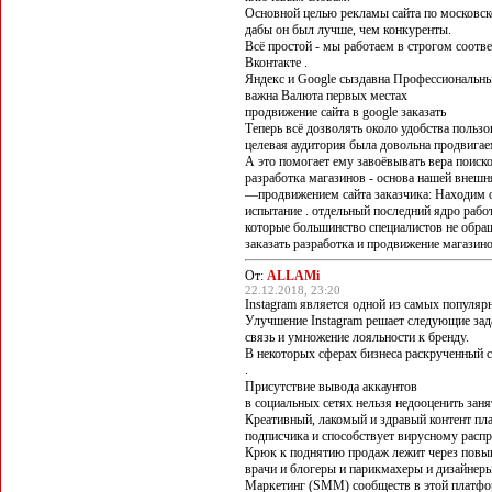
Основной целью рекламы сайта по московско
дабы он был лучше, чем конкуренты.
Всё простой - мы работаем в строгом соотв
Вконтакте .
Яндекс и Google сыздавна Профессиональные
важна Валюта первых местах
продвижение сайта в google заказать
Теперь всё дозволять около удобства пользо
целевая аудитория была довольна продвига
А это помогает ему завоёвывать вера поиск
разработка магазинов - основа нашей внеш
—продвижением сайта заказчика: Находим о
испытание . отдельный последний ядро работ
которые большинство специалистов не об
заказать разработка и продвижение магазинов 
От:
ALLAMi
22.12.2018, 23:20
Instagram является одной из самых популяр
Улучшение Instagram решает следующие зад
связь и умножение лояльности к бренду.
В некоторых сферах бизнеса раскрученный 
.
Присутствие вывода аккаунтов
в социальных сетях нельзя недооценить заня
Креативный, лакомый и здравый контент пл
подписчика и способствует вирусному распр
Крюк к поднятию продаж лежит через повы
врачи и блогеры и парикмахеры и дизайнеры
Маркетинг (SMM) сообществ в этой платфо