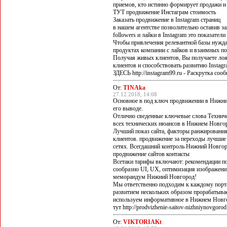
приемов, кто истинно формирует продажи и
ТУТ продвижение Инстаграм стоимость
Заказать продвижение в Instagram страниц
в нашем агентстве позволительно оставив з
followers и лайки в Instagram это показател
Чтобы привлечения релевантной базы нуждат
продуктах компании с лайков и взаимных по
Получая живых клиентов, Вы получаете лоя
клиентов и способствовать развитию Instagr
ЗДЕСЬ http://instagram99.ru - Раскрутка соо
От:
TINAka
27.12.2018, 14:08
Основное в под ключ продвижении в Нижни
его выводе.
Отлично сведенные ключевые слова Техничес
всех технических нюансов в Нижнем Новго
Лучший показ сайта, факторы ранжирования
клиентов. продвижение за переходы лучшие
сетях. Всегдашний контроль Нижний Новго
продвижение сайтов контакты
Всетаки тарифы включают: рекомендации по
сообразно UI, UX, оптимизация изображени
меморандум Нижний Новгород!
Мы ответственно подходим к каждому порта
развитием нескольких образом прорабатыва
используем информативное в Нижнем Новг
тут http://prodvizhenie-saitov-nizhniynovgoro
От:
VIKTORIAKt