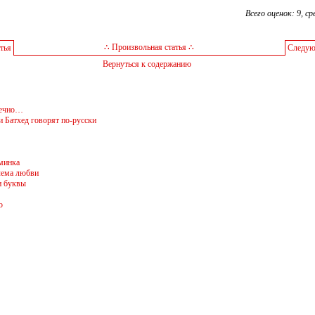
Всего оценок: 9, ср
∴ Произвольная статья ∴
тья
Следую
Вернуться к содержанию
вечно…
и Батхед говорят по-русски
минка
лема любви
и буквы
о