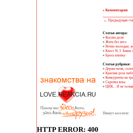
» Комментарии
← Предыдущая ста
Статьи автора:
»
Косова доля
»
Жить без него
»
Вечно молодые, 
»
Квест № 3: Бивис 
»
Брось кнопку
Статьи рубрики:
»
Держи меня, соло
»
Красная роза эмб
»
Конкуренты на тр
»
Скрепка века
»
ЦИК... И не тольк
Пишут коллеги: