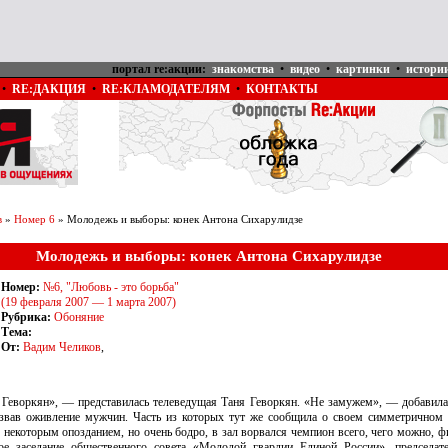
портал re:акции:
знакомства
•
видео
•
картинки
•
истори
•
RE:ДАКЦИЯ
•
RE:КЛАМОДАТЕЛЯМ
•
КОНТАКТЫ
в
»
Номер 6
» Молодежь и выборы: конек Антона Сихарулидзе
Молодежь и выборы: конек Антона Сихарулидзе
Номер:
№6, "Любовь - это борьба"
(19 февраля 2007 — 1 марта 2007)
Рубрика:
Обоняние
Тема:
От:
Вадим Челиков
,
 Геворкян», — представилась телеведущая Таня Геворкян. «Не замужем», — добавила
ызвав оживление мужчин. Часть из которых тут же сообщила о своем симметричном
С некоторым опозданием, но очень бодро, в зал ворвался чемпион всего, чего можно, 
ое заседание общественного совета «Молодой гвардии Единой России», председат