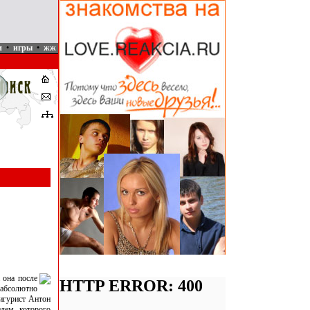
и
•
игры
•
жж
 она после
 абсолютно
фигурист Антон
елем которого