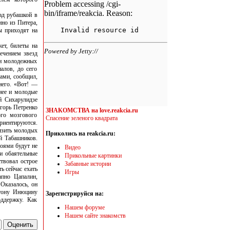
ад рубашкой в
нно из Питера,
ы приходят на
ет, билеты на
лечением звезд
ии молодежных
алов, до сего
ами, сообщил,
него. «Вот! —
нее и молодые
й Сихарулидзе
Игорь Петренко
ЗНАКОМСТВА на love.reakcia.ru
го мозгового
Спасение зеленого квадрата
ориентируются.
лизить молодых
Приколись на reakcia.ru:
й Табашников.
роями будут не
Видео
и обаятельные
Прикольные картинки
твовал острое
Забавные истории
ь сейчас ехать
Игры
апно Цапалин,
Оказалось, он
нтону Инюцину
Зарегистрируйся на:
ддержку. Как
Нашем форуме
Нашем сайте знакомств