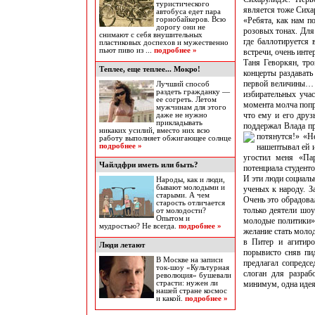
туристического
является тоже Сихар
автобуса едет пара
горнобайкеров. Всю
«Ребята, как нам п
дорогу они не
розовых тонах. Для
снимают с себя внушительных
где баллотируется
пластиковых доспехов и мужественно
пьют пиво из ...
подробнее »
встречи, очень инте
Таня Геворкян, тро
Теплее, еще теплее... Мокро!
концерты раздавать
первой величины… Г
Лучший способ
раздеть гражданку —
избирательных уча
ее согреть. Летом
момента молча попр
мужчинам для этого
что ему и его друз
даже не нужно
прикладывать
поддержал Влада п
никаких усилий, вместо них всю
потянутся!» «Н
работу выполняет обжигающее солнце
подробнее »
нашептывал ей и
угостил меня «Па
Чайлдфри иметь или быть?
потенциала студент
И эти люди социаль
Народы, как и люди,
бывают молодыми и
ученых к народу. 
старыми. А чем
Очень это обрадова
старость отличается
только деятели шоу
от молодости?
Опытом и
молодые политики»,
мудростью? Не всегда.
подробнее »
желание стать моло
в Питер и агитиро
Люди летают
порывисто сняв пид
В Москве на записи
предлагал сопредс
ток-шоу «Культурная
слоган для разра
революция» бушевали
страсти: нужен ли
минимум, одна идея
нашей стране космос
и какой.
подробнее »