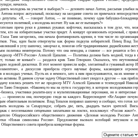
улидзе, началось.
однять молодежь на участие в выборах?» — деловито начал Антон, рассыпая улыбки н
 Антона вопрос актуальный, поскольку на заседание совета он примчался непосред­стве
 в депутаты. «Я, — говорит Антон, — не понимаю, почему одни бабушки-блокадниц
ресуются политикой, а молодежь молчит. Ну как же ее вытащить?»
гательно пряча руки в длинных рукавах кофточки, высказалась в том духе, что, мож
 тем, кто на избирательные участки придет. А концерт организовать огромный, с прив
лаза Тани загорелись, она начала фонтанировать идеями, в том числе по организац
стков. Увы, идеи были отвергнуты как форма подкупа избирателей. Певец Влад Топ
авлявший в углу шапочку, заворчал и, помогая себе традиционными диджейскими жест
ьям политика неинтересна. Потому что она немодна, а главное — все решится и без 
родюсер «MTV-Россия» Алексей Цапалин. — Политика должна быть модной, тогда в 
ет, только не коньки!» — раздался крик Тани Геворкян.
Оказалось, что неутомимы
дею ледовой дискотеки. В этот момент принесли кофе, элегантный и гуманный актер 
рламентом», а дискуссия приобрела строго научные формы, касающиеся огромно
ов и молодых ученых. Пусть их и немного, зато к ним прислушиваются, на их мнение 
но активны. В данном случае задачу Общественный совет увидел в другом — как приб
Задачу взялись решить тот же продюсер MTV Алексей Цапалин и телеведущий Никола
ло Таню Геворкян. «Наконец-то мы на пути к государству, в котором молодежными ге
-бизнеса, участники реалити-шоу и мультипликационные персонажи, но и интересные 
 — произнесла она, поочередно глядя на каждого. Корреспондент «Rе:Акции» почувс
дым обаятельным политиком. Влад Топалов поправил шапочку и сообщил, что готов хот
вать молодежь за Сихарулидзе, собрать две, пять, двадцать тысяч зрителей. Внез
жак с веселенькими ситцевыми заплатками на локтях, воскликнул: «Россия жжот!». 
едателю Общероссийского общественного движения «Деловая молодежь России» А
ботки «Новая символика России». Предложение вызвало всеобщий энтузиазм и по
 Общественного совета приобрела конкретные формы.