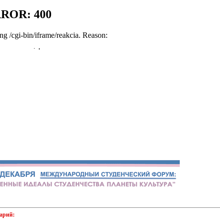
арий: