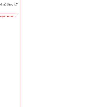
едний балл: 4.7
щая статья →