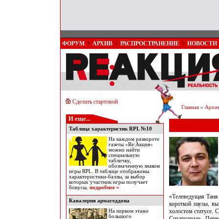
ФОРУМ
•
АРХИВ
•
РАСПРОСТРАНЕНИЕ
•
НОВОСТИ
Сделать стартовой
Главная
»
Архи
И еще...
Таблица характеристик RPL №10
На каждом развороте
газеты «Re:Акция»
можно найти
специальную
табличку,
обозначенную знаком
игры RPL. В таблице отображены
характеристики-баллы, за выбор
которых участник игры получает
бонусы.
подробнее »
«Телеведущая Таня
Кавалерия армагеддона
короткой паузы, в
холостом статусе. 
На первом этаже
большого
Сихарулидзе. Перв