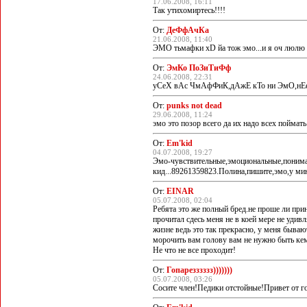
17.06.2008, 16:11
Так утихомиртесь!!!!
От:
ДеФфАчКа
21.06.2008, 11:40
ЭМО тьмафки хD йа тож эмо...и я оч люлю 
От:
ЭмКо ПоЗиТиФф
24.06.2008, 22:31
уСеХ вАс ЧмАфФиК,дАжЕ кТо ни ЭмО,нЕе
От:
punks not dead
29.06.2008, 11:24
эмо это позор всего да их надо всех поймать 
От:
Em'kid
04.07.2008, 19:27
Эмо-чувствительные,эмоциональные,понимаю
кид...89261359823.Полина,пишите,эмо,у миня
От:
EINAR
05.07.2008, 02:04
Ребята это же полный бред.не проше ли прин
прочитал сдесь меня не в коей мере не удив
жизне ведь это так прекрасно, у меня бываю
морочить вам голову вам не нужно быть кем
Не что не все проходит!
От:
Гопарезззззз)))))))
05.07.2008, 03:26
Сосите член!Педики отстойные!Привет от 