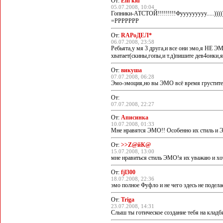
От:
Em'kid
05.07.2008, 10:04
Гопники-АТСТОЙ!!!!!!!!!Фууууууууу.....))))
=РРРРРРР
От:
RAPoДЕЛ*
06.07.2008, 23:58
Ребьята,у мя 3 друга,и все они эмо,я НЕ ЭМ
хватает(скины,гопы,и т.д)пишите дев4онки,
От:
викуша
07.07.2008, 06:28
Эмо-эмоция,но вы ЭМО всё время грустите,а
От:
07.07.2008, 22:27
От:
Аписинка
10.07.2008, 01:33
Мне нравятся ЭМО!! Особенно их стиль и 
От:
>>Z@йК@
15.07.2008, 13:00
мне нравиться стиль ЭМО!я их уважаю и хо
От:
fjl300
18.07.2008, 22:36
эмо полное Фуфло и не чего здесь не поде
От:
Triga
23.07.2008, 14:31
Слыш ты готическое создание тебя на кладби