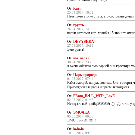
От:
Катя
25.04.2007, 16:52
Неее...эмо это не стиль, это состояние души.
От:
грусть
26.04.2007, 14:59
парни которым есть хотябы 15 звоните очен
От:
DEVYSHKA
27.04.2007, 10:12
Эмо рулят!
От:
ma1ushka
30.04.2007, 23:29
я очень обажаю эмо парней.они красавцы.хот
От:
Царь природы
01.05.2007, 07:44
Рабы эмоций, полуживотные. Они говорят чт
Прирождённые рабы и пресмыкающиеся.
От:
FRom_HeLL_WiTh_LovE
02.05.2007, 01:35
Не сцыте всё пройдёёёёёёёёт :))...Детство у д
От:
ЭМОЧКА
05.05.2007, 00:08
ЭМО рулят!!!!!!!!!
От:
la-la-la
10.05.2007, 09:09