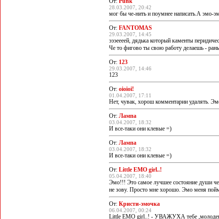
От:
Punk
28.03.2007, 20:42
мог бы че-нить и поумнее написать.А эм
От:
FANTOMAS
29.03.2007, 14:45
эээеееей, дядька который каменты перидиче
Че то фигово ты свою работу делаешь - рань
От:
123
29.03.2007, 14:46
123
От:
oioioi!
01.04.2007, 17:11
Нет, чувак, хорош комментарии удалять. Эмо
От:
Лампа
03.04.2007, 18:32
И все-таки они клевые =)
От:
Лампа
03.04.2007, 18:32
И все-таки они клевые =)
От:
Little EMO girl..!
05.04.2007, 18:40
Эмо!!! Это самое лучшее состояние души че
не зову. Просто мне хорошо. Эмо меня пойм
От:
Кристи-эмочка
06.04.2007, 00:24
Little EMO girl..! - УВАЖУХА тебе ,молодец!