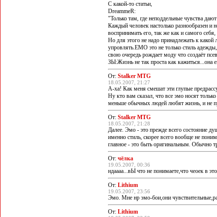
С какой-то статьи,
DreammeR:
"Только там, где неподдельные чувства да
Каждый человек настолько разнообразен и н
воспринимать его, так же как и самого себя,
Но для этого не надо принадлежать к какой 
упровлять.EMO это не только стиль адежды
свою очередь рождает моду что создаёт псе
ЗЫ:Жизнь не так проста как кажиться...она е
От:
Stalker MTG
18.05.2007, 21:27
А-ха! Как меня смешат эти глупые предрасс
Ну кто вам сказал, что все эмо носят только
меньше обычных людей любят жизнь, и не п
От:
Stalker MTG
18.05.2007, 21:28
Далее. Эмо - это прежде всего состояние душ
именно стиль, скорее всего вообще не пони
главное - это быть оригинальным. Обычно т
От:
чёлка
19.05.2007, 00:36
ндаааа...вЫ что не понимаете,что чеоек в эт
От:
Lithium
19.05.2007, 23:56
Эмо. Мне нр эмо-бои,они чувствительные,ран
От:
Lithium