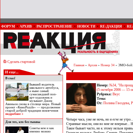
ФОРУМ
•
АРХИВ
•
РАСПРОСТРАНЕНИЕ
•
НОВОСТИ
•
RE:ДАКЦИЯ
•
RE
Сделать стартовой
Главная
»
Архив
»
Номер 34
» ЭМО-бой: 
И еще...
В глаз!
Бывший водитель
Номер:
№34, "На прощ
школьного автобуса,
(5 октября 2006 — 15 о
а ныне самый
Рубрика:
Вкус
сумасшедший поп-
арт-художник и
Тема:
музыкант Джим
От:
Полина Гвоздева
,
Р
Авиньон снова в столице мира. Новый
проект «КиноPuzzle» — продолжение
старой доброй традиции вовлечения
подробнее »
Четыре часа, уже не ночь, но и есче не утро..
Для тех, кто без тыквы
Странные мысли, они во мне не впервые... Но
Такое бывает часто, но к этому нельзя прив
Советы кем и как
именно можно
Громкая музыка: Любовь, Смерть, Предательс