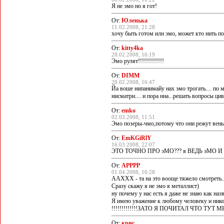
Я не эмо но я гот!
От:
Юленька
11.02.2008, 21:28
хочу быть готом или эмо, может кто нить п
От:
kitty4ka
28.02.2008, 16:19
Эмо рулят!!!!!!!!!!!!!
От:
DIMM
28.02.2008, 16:47
Йа воше нипанимайу нах эмо трогать.... по м
нисматри.... и пора нна...решать вопросы цив
От:
emko
02.03.2008, 11:51
Эмо позеры-чмо,потому что они режут вен
От:
EmKGiRlY
16.03.2008, 22:07
ЭТО ТОЧНО ПРО эМО??? я ВЕДЬ эМО 
От:
АРРРР
01.04.2008, 16:28
ААХХХ - та на это вооще тяжело смотреть...
Сразу скажу я не эмо я металлист)
ну почему у нас есть я даже не знаю как наз
Я имею уважение к любому человеку и никогда 
!!!!!!!!!!!!!ЗАТО Я ПОЧИТАЛ ЧТО 
От:
крис