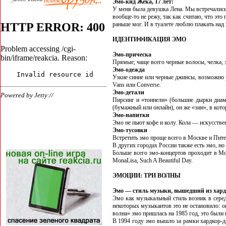
Эмо-кид Жека, 17 лет:
У меня была девушка Лена. Мы встречались о
вообще-то не режу, так как считаю, что это 
раньше мог. И в туалете люблю плакать над
ИДЕНТИФИКАЦИЯ ЭМО
Эмо-прическа
Прямые, чаще всего черные волосы, челка, 
Эмо-одежда
Узкие синие или черные джинсы, возможно 
Vans или Converse.
Эмо-детали
Пирсинг и «тоннели» (большие дырки диам
(бумажный или онлайн), он же «зин», в кото
Эмо-напитки
Эмо не пьют кофе и колу. Кола — искусстве
Эмо-тусовки
Встретить эмо проще всего в Москве и Пит
В других городах России также есть эмо, н
Больше всего эмо-концертов проходит в М
MonaLisa, Such A Beautiful Day.
ЭМОЦИИ: ТРИ ВОЛНЫ
Эмо — стиль музыки, вышедший из хард
Эмо как музыкальный стиль возник в серед
некоторых музыкантов это не остановило: о
волна» эмо пришлась на 1985 год, это были 
В 1994 году эмо вышло за рамки хардкор-дв