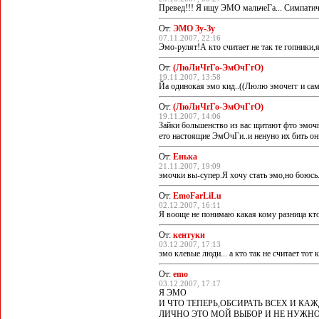
Превед!!! Я ищу ЭМО мальчеГа... Симпатичног
От:
ЭМО Зу-Зу
07.11.2007, 22:16
Эмо-рулят!А кто считает не так те гопники,я
От:
(ЛюЛиЧгГо-ЭмОчГгО)
19.11.2007, 13:58
Йа одинокая эмо кид..((Люлю эмочегг и сам
От:
(ЛюЛиЧгГо-ЭмОчГгО)
19.11.2007, 14:06
Зайки большенство из вас щитают фто эмоч
ето настоящие ЭмОчГи..и ненуно их бить он
От:
Енька
21.11.2007, 19:09
эмочки вы-супер.Я хочу стать эмо,но боюсь
От:
EmoFarLiLu
02.12.2007, 16:11
Я вооще не понимаю какая кому разница кто 
От:
кентуки
03.12.2007, 17:13
эмо клевые люди... а кто так не считает тот
От:
emo
03.12.2007, 17:17
Я ЭМО
И ЧТО ТЕПЕРЬ,ОБСИРАТЬ ВСЕХ И КАЖ
ЛИЧНО ЭТО МОЙ ВЫБОР И НЕ НУЖНО