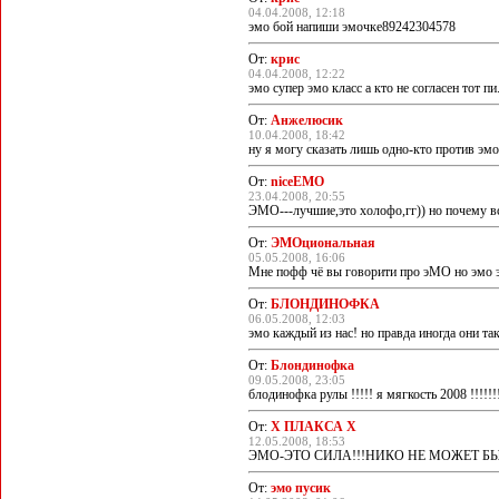
04.04.2008, 12:18
эмо бой напиши эмочке89242304578
От:
крис
04.04.2008, 12:22
эмо супер эмо класс а кто не согласен тот пи.
От:
Анжелюсик
10.04.2008, 18:42
ну я могу сказать лишь одно-кто против эмо
От:
niceEMO
23.04.2008, 20:55
ЭМО---лучшие,это холофо,гг)) но почему в
От:
ЭМОциональная
05.05.2008, 16:06
Мне пофф чё вы говорити про эМО но эмо э
От:
БЛОНДИНОФКА
06.05.2008, 12:03
эмо каждый из нас! но правда иногда они та
От:
Блондинофка
09.05.2008, 23:05
блодинофка рулы !!!!! я мягкость 2008 !!!!!
От:
Х ПЛАКСА Х
12.05.2008, 18:53
ЭМО-ЭТО СИЛА!!!НИКО НЕ МОЖЕТ БЫТ
От:
эмо пусик