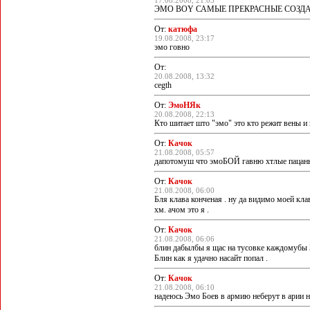
17.08.2008, 21:03
ЭМО BOY САМЫЕ ПРЕКРАСНЫЕ СОЗДАНИЯ 
От:
катюфа
19.08.2008, 23:17
эмо говно
От:
20.08.2008, 13:32
cegth
От:
ЭмоНЯк
20.08.2008, 22:13
Кто шитает што "эмо" это кто режит вены и 
От:
Качок
21.08.2008, 05:57
дапотомуш что эмоБОЙ гавню хтлые пацаны 
От:
Качок
21.08.2008, 06:00
Бля клава конченая . ну да видимо моей кла
хм. ачом это я .
От:
Качок
21.08.2008, 06:06
блин дабылбы я щас на тусовке каждомубы
Блин как я удачно насайт попал .
От:
Качок
21.08.2008, 06:10
надеюсь Эмо Боев в армию неберут в арии 