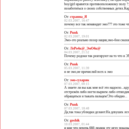
boy/girl нравятся противоположному полу ?:
позаботиться о своих собственных детях.Кар
От:
странна_Я
02.03.2007, 16:47
почему все так ненавидят эмо??? это тоже ч
От:
Punk
02.03.2007, 19:01
Эмо-это реально позор нации,эмо-бои смахи
От:
ЛеРо4к@_ЭмО4к@
04.03.2007, 21:52
Почему родоки так реагируют на то что я Э
От:
Punk
05.03.2007, 11:39
я не эмо,не причисляй всех к эмо
От:
эмо-сухарик
07.03.2007, 00:15
А знаете ли вы как мне всё это надоело...и
отстрежёи либо ногти вырвем либо отпиздим 
обращаться и тыкать пальцем!Это обидно...
От:
Punk
07.03.2007, 18:48
Да,так тока ублюдки делают.На девушек лезт
От:
goshik
10.03.2007, 01:44
и мне что перепь 666 людям эту игру показыв