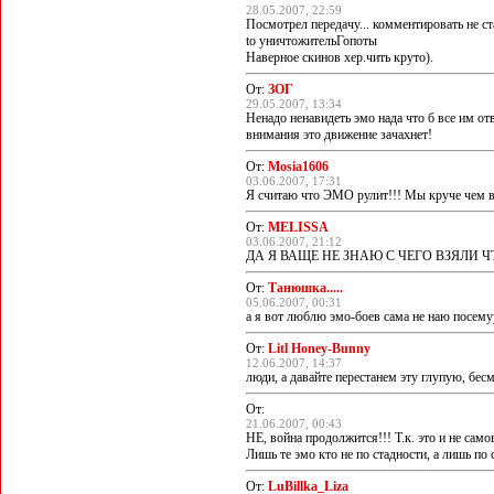
28.05.2007, 22:59
Посмотрел передачу... комментировать не ста
to уничтожительГопоты
Наверное скинов хер.чить круто).
От:
ЗОГ
29.05.2007, 13:34
Ненадо ненавидеть эмо нада что б все им от
внимания это движение зачахнет!
От:
Mosia1606
03.06.2007, 17:31
Я считаю что ЭМО рулит!!! Мы круче чем все
От:
MELISSA
03.06.2007, 21:12
ДА Я ВАЩЕ НЕ ЗНАЮ С ЧЕГО ВЗЯЛИ Ч
От:
Танюшка.....
05.06.2007, 00:31
а я вот люблю эмо-боев сама не наю посемуу
От:
Litl Honey-Bunny
12.06.2007, 14:37
люди, а давайте перестанем эту глупую, бес
От:
21.06.2007, 00:43
НЕ, война продолжится!!! Т.к. это и не сам
Лишь те эмо кто не по стадности, а лишь п
От:
LuBillka_Liza