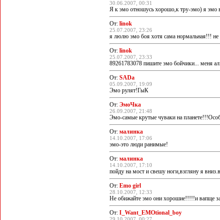
30.06.2007, 00:31
Я к эмо отношусь хорошо,к тру-эмо) я эмо 
От:
linok
25.07.2007, 23:26
я люлю эмо боя хотя сама нормальная!!! не 
От:
linok
25.07.2007, 23:33
89261783078 пишите эмо бойчики... меня ал
От:
SADa
05.09.2007, 19:09
Эмо рулят!ГыК
От:
ЭмоЧка
26.09.2007, 21:48
Эмо-самые крутые чуваки на планете!!!Осо
От:
малинка
14.10.2007, 17:06
эмо-это люди ранимые!
От:
малинка
14.10.2007, 17:10
пойду на мост и свешу ноги,взгляну я вниз.в
От:
Emo girl
28.10.2007, 12:33
Не обижайте эмо они хорошие!!!!!и вапще з
От:
I_Want_EMOtional_boy
29.10.2007, 00:27