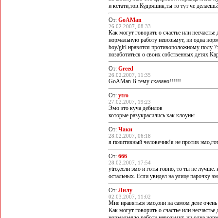
и кстати,тов.Кудряшик,ты то тут че делаешь?
От:
GoAMan
26.02.2007, 08:33
Как могут говорить о счастье или несчастье 
нормальную работу невозьмут, ни одна норм
boy/girl нравятся противоположному полу ?:
позаботиться о своих собственных детях.Кар
От:
Greed
26.02.2007, 11:35
GoAMan В тему сказано!!!!!!
От:
ytro
27.02.2007, 19:23
Эмо это куча дебилов
которые разукрасились как клоуны
От:
Чаки
28.02.2007, 06:18
я позитивный человечик!я не против эмо,гот
От:
666
28.02.2007, 17:54
ytro,если эмо и готы говно, то ты не лучше
остальных. Если увидел на улице парочку эм
От:
Лилу
02.03.2007, 11:02
Мне нравяться эмо,они на самом деле очен
Как могут говорить о счастье или несчастье 
нормальную работу невозьмут, ни одна норм