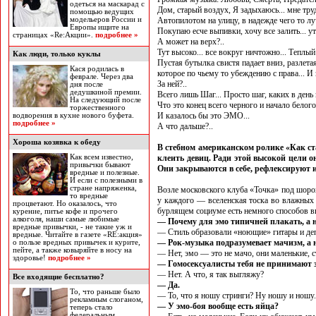
одеться на маскарад с
Дом, старый воздух, Я задыхаюсь... мне тру
помощью ведущих
модельеров России и
Автопилотом на улицу, в надежде чего то лучш
Европы ищите на
Покупаю есче выпивки, хочу все залить... уто
страницах «Re:Акции».
подробнее »
А может на верх?..
Тут высоко... все вокруг ничтожно... Теплый
Как люди, только куклы
Пустая бутылка свистя падает вниз, разлетая
Кася родилась в
которое по чьему то убеждению с права... И 
феврале. Через два
За ней?..
дня после
дедушкиной премии.
Всего лишь Шаг... Просто шаг, каких в день
На следующий после
Что это конец всего черного и начало белого
торжественного
И казалось бы это ЭМО...
водворения в кухне нового буфета.
подробнее »
А что дальше?..
Хороша козявка к обеду
В стебном американском ролике «Как ста
Как всем известно,
клеить девиц. Ради этой высокой цели о
привычки бывают
Они закрываются в себе, рефлексируют и
вредные и полезные.
И если с полезными в
стране напряженка,
Возле московского клуба «Точка» под шоро
то вредные
у каждого — вселенская тоска во влажных 
процветают. Но оказалось, что
бурлящем социуме есть немного способов вы
курение, питье кофе и прочего
алкоголя, наши самые любимые
— Почему для эмо типичней плакать, а 
вредные привычки, - не такие уж и
— Стиль образовали «ноющие» гитары и деп
вредные. Читайте в газете «RE:акция»
— Рок-музыка подразумевает мачизм, а 
о пользе вредных привычек и курите,
пейте, а также ковыряйте в носу на
— Нет, эмо — это не мачо, они маленькие, 
здоровье!
подробнее »
— Гомосексуалисты тебя не принимают з
— Нет. А что, я так выгляжу?
Все входящие бесплатно?
— Да.
То, что раньше было
— То, что я ношу стринги? Ну ношу и ношу.
рекламным слоганом,
— У эмо-боя вообще есть яйца?
теперь стало
федеральным