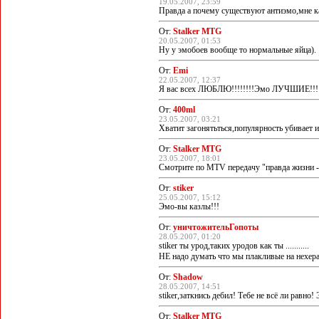
19.05.2007, 23:59
Правда а почему существуют антиэмо,мне ка
От:
Stalker MTG
20.05.2007, 01:53
Ну у эмобоев вообще то нормальные яйца).
От:
Emi
22.05.2007, 12:37
Я вас всех ЛЮБЛЮ!!!!!!!!Эмо ЛУЧШИЕ!!!!
От:
400ml
23.05.2007, 03:21
Хватит загонятьться,популярность убивает 
От:
Stalker MTG
23.05.2007, 18:01
Смотрите по MTV передачу "правда жизни - 
От:
stiker
25.05.2007, 15:12
Эмо-вы казлы!!!
От:
уничтожительГопоты
28.05.2007, 01:20
stiker ты урод,таких уродов как ты ...........
НЕ надо думать что мы плакливые на нехер
От:
Shadow
28.05.2007, 14:51
stiker,заткнись дебил! Тебе не всё ли равн
От:
Stalker MTG