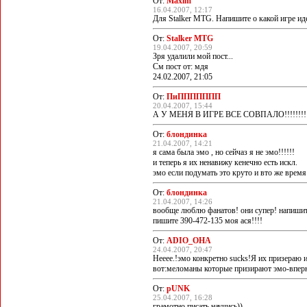
От:
Maxim
16.04.2007, 12:17
Для Stalker MTG. Напишите о какой игре ид
От:
Stalker MTG
19.04.2007, 20:59
Зря удалили мой пост...
См пост от: мдя
24.02.2007, 21:05
От:
ПиППППППП
20.04.2007, 15:44
А У МЕНЯ В ИГРЕ ВСЕ СОВПАЛО!!!!!!!!!!!!!!!
От:
блондинка
21.04.2007, 14:21
я сама была эмо , но сейчаз я не эмо!!!!!!
и теперь я их ненавижу кенечно есть искл.
эмо если подумать это круто и вто же врем
От:
блондинка
21.04.2007, 14:26
вообще люблю фанатов! они супер! напишит
пишите 390-472-135 моя ася!!!!
От:
ADIO_ОНА
24.04.2007, 20:47
Нееее.!эмо конкретно sucks!Я их призераю и
вот:меломаны которые призирают эмо-вперю
От:
pUNK
25.04.2007, 16:28
грамотно писать научись))