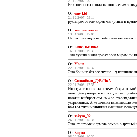
21.12.2007, 00:17
Frik, полностью согласна: они все нам завид
От:
emo-kid
21.12.2007, 09:11
руки проч от эмо кидов мы лучшие и пр
От:
эмо -мармелад
13.01.2008, 17:07
Ну чего так люди не любят эмо мы же никог
От:
Little ЭМОчка
16.01.2008, 19:37
Эмо лучшие и они правят всем миром!!!Анти
От:
Маша
22.01.2008, 15:32
Эмо бои мне без вас скучно... :( напишите м
От:
Спокойная_ДеВоЧкА
22.01.2008, 17:35
Никогда не понимала почему обсерают эмо! Х
этой субъкультуре, и когда видят эмо улыба
каждый выбирает сам, ну а во-вторых,отличи
устраиваться. А не шмотки вызывающие носит
вам вот такой мальчишка смешной! Вообщем, 
От:
sakyra_92
26.01.2008, 15:35
Эмо- то что мене сумело помочь в трудны
От:
Корни
08.02.2008, 10:22