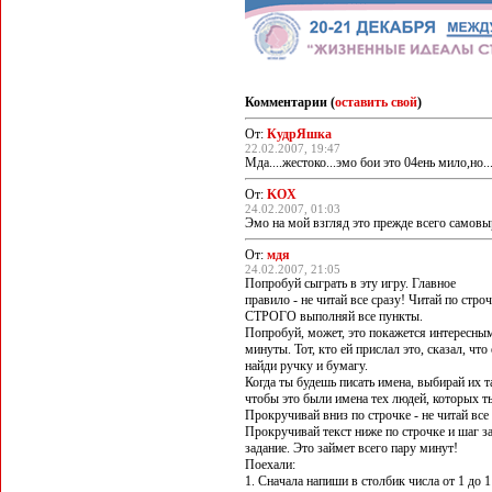
Комментарии (
оставить свой
)
От:
КудрЯшка
22.02.2007, 19:47
Мда....жестоко...эмо бои это 04ень мило,но
От:
KOX
24.02.2007, 01:03
Эмо на мой взгляд это прежде всего самовы
От:
мдя
24.02.2007, 21:05
Попробуй сыграть в эту игру. Главное
правило - не читай все сразу! Читай по стро
СТРОГО выполняй все пункты.
Попробуй, может, это покажется интересным
минуты. Тот, кто ей прислал это, сказал, чт
найди ручку и бумагу.
Когда ты будешь писать имена, выбирай их т
чтобы это были имена тех людей, которых т
Прокручивай вниз по строчке - не читай все
Прокручивай текст ниже по строчке и шаг 
задание. Это займет всего пару минут!
Поехали:
1. Сначала напиши в столбик числа от 1 до 1