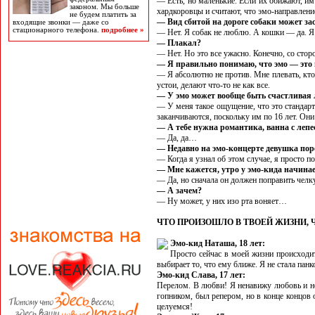
— Есть, но маленькие. Если их обижают, им
законом. Мы больше
хардкоровцы и считают, что эмо-направлени
не будем платить за
— Вид сбитой на дороге собаки может за
входящие звонки — даже со
стационарного телефона.
подробнее »
— Нет. Я собак не люблю. А кошки — да. Я 
— Плакал?
— Нет. Но это все ужасно. Конечно, со сторо
— Я правильно понимаю, что эмо — это 
— Я абсолютно не против. Мне плевать, кто
устои, делают что-то не как все.
— У эмо может вообще быть счастливая
— У меня такое ощущение, что это стандартн
заканчиваются, поскольку им по 16 лет. Они
— А тебе нужна романтика, ванна с лепе
— Да, да…
— Недавно на эмо-концерте девушка поре
— Когда я узнал об этом случае, я просто п
— Мне кажется, утро у эмо-кида начинаетс
— Да, но сначала он должен поправить челку 
— А зачем?
— Ну может, у них изо рта воняет…
ЧТО ПРОИЗОШЛО В ТВОЕЙ ЖИЗНИ, 
Эмо-кид Наташа, 18 лет:
Просто сейчас в моей жизни происходит
выбирает то, что ему ближе. Я не стала пан
Эмо-кид Слава, 17 лет:
Перелом. В любви! Я ненавижу любовь и не 
гопником, был репером, но в конце концов 
целуемся!