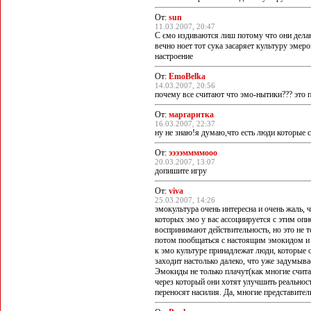
От:
sun
11.03.2007, 20:47
С ємо издиваются лиш потому что они делаю
вечно ноет тот сука засаряет культуру эме
настроение
От:
EmoBelka
14.03.2007, 20:56
почему все считают что эмо-нытики??? это пр
От:
маргаритка
16.03.2007, 22:37
ну не знаю!я думаю,что есть люди которые с
От:
ээээммммооо
20.03.2007, 13:07
допишите игру
От:
viva
25.03.2007, 14:26
эмокультура очень интересна и очень жаль, 
которых эмо у вас ассоциируется с этим опи
воспринимают действительность, но это не т
потом пообщаться с настоящим эмокидом и 
к эмо культуре принадлежат люди, которые 
заходит настолько далеко, что уже задумывае
Эмокиды не только плачут(как многие счита
через который они хотят улучшить реальнос
переносят насилия. Да, многие представител