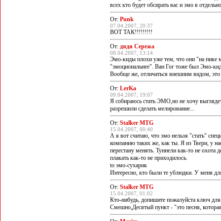
всех кто будет обсирать вас и эмо в отдельно
От:
Punk
07.04.2007, 20:37
ВОТ ТАК!!!!!!!!!
От:
дядя Сережа
08.04.2007, 13:14
Эмо-киды плохи уже тем, что они "на пике м
"эмоциональнее". Ван Гог тоже был Эмо-кид
Вообще же, отличаться внешним видом, это т
От:
LerKa
09.04.2007, 19:07
Я собираюсь стать ЭМО,но не хочу выглядет
разрешили сделать мелирование...
От:
Stalker MTG
15.04.2007, 00:40
А я вот считаю, что эмо нельзя "стать" спе
компанию таких же, как ты. Я из Твери, у н
перестану менять. Туннели как-то не охота д
плакать как-то не приходилось.
to эмо-сухарик
Интересно, кто были те ублюдки. У меня для 
От:
Stalker MTG
15.04.2007, 01:02
Кто-нибудь, допишите пожалуйста ключ для 
Смешно,Десятый пункт - "это песня, которая 