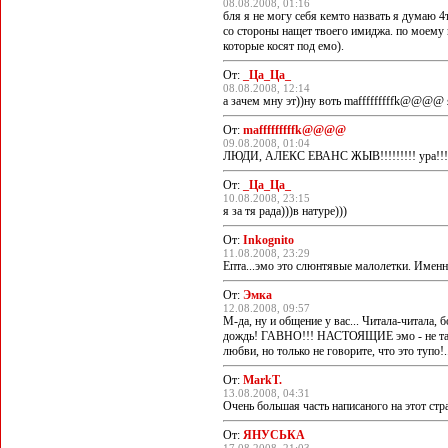
08.08.2008, 01:16
бля я не могу себя кемто назвать я думаю 4т
со стороны нащет твоего имиджа. по моему 
которые косят под емо).
От:
_Ца_Ца_
08.08.2008, 12:14
а зачем мну эт))ну воть mafffffffffk@@@@ я
От:
mafffffffffk@@@@
09.08.2008, 01:04
ЛЮДИ, АЛЕКС ЕВАНС ЖЫВ!!!!!!!!! ура!!!!!!! я
От:
_Ца_Ца_
10.08.2008, 23:15
я за тя рада)))в натуре)))
От:
Inkognito
11.08.2008, 23:29
Епта...эмо это слюнтявые малолетки. Именно
От:
Эмка
12.08.2008, 09:57
М-да, ну и общение у вас... Читала-читала
дождь! ГАВНО!!! НАСТОЯЩИЕ эмо - не такие.
любви, но только не говорите, что это тупо!
От:
MarkT.
13.08.2008, 04:31
Очень большая часть написаного на этот стр
От:
ЯНУСЬКА