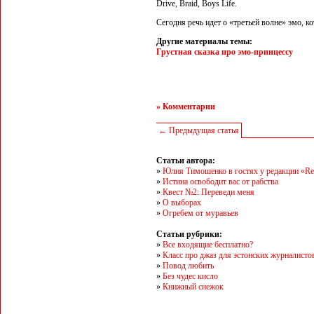
Drive, Braid, Boys Life.
Сегодня речь идет о «третьей волне» эмо, ко
Другие материалы темы:
Грустная сказка про эмо-принцессу
» Комментарии
← Предыдущая статья
Статьи автора:
»
Юлия Тимошенко в гостях у редакции «R
»
Истина освободит вас от рабства
»
Квест №2: Переведи меня
»
О выборах
»
Огребем от муравьев
Статьи рубрики:
»
Все входящие бесплатно?
»
Класс про джаз для эстонских журналисто
»
Повод любить
»
Без чудес кисло
»
Книжный снежок