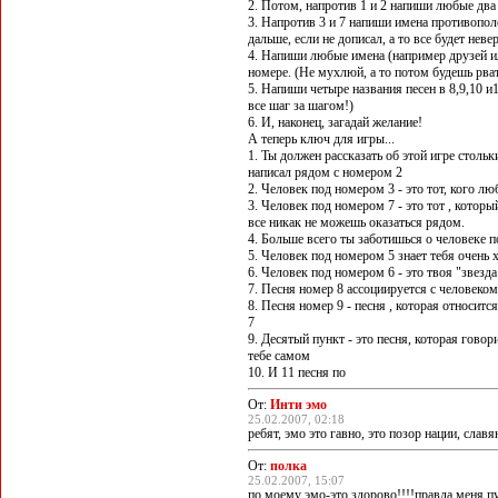
2. Потом, напротив 1 и 2 напиши любые два 
3. Напротив 3 и 7 напиши имена противопол
дальше, если не дописал, а то все будет невер
4. Напиши любые имена (например друзей ил
номере. (Не мухлюй, а то потом будешь рват
5. Напиши четыре названия песен в 8,9,10 и1
все шаг за шагом!)
6. И, наконец, загадай желание!
А теперь ключ для игры...
1. Ты должен рассказать об этой игре столь
написал рядом с номером 2
2. Человек под номером 3 - это тот, кого л
3. Человек под номером 7 - это тот , которы
все никак не можешь оказаться рядом.
4. Больше всего ты заботишься о человеке 
5. Человек под номером 5 знает тебя очень
6. Человек под номером 6 - это твоя "звезда
7. Песня номер 8 ассоциируется с человеко
8. Песня номер 9 - песня , которая относит
7
9. Десятый пункт - это песня, которая говор
тебе самом
10. И 11 песня по
От:
Инти эмо
25.02.2007, 02:18
ребят, эмо это гавно, это позор нации, славя
От:
полка
25.02.2007, 15:07
по моему эмо-это здорово!!!!правда меня пугае