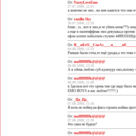
От:
NastyLoveEmo
27.07.2008, 22:01
я конечно не эмо...но мне кажется что они 
От:
vanilla Sky
30.07.2008, 22:20
блин...ээ...вот я эмо,и че убить меня???у
а еще я пазитиффная эмо-девушка,и против г
ефли хотите поболтать стучите 449931018))
От:
Я__мЕгО__СекАз____и_____нЕ_____
04.08.2008, 21:23
Раньше были готы,те ещё уроды,а это теже г
От:
mafffffffffk@@@@
06.08.2008, 23:30
А я о4ень люблю суб-культуру емо,потому 4т
От:
mafffffffffk@@@@
06.08.2008, 23:48
я 3делала вот ету хрень там где надо было на
EMO BOYS я вас люблю!!!!!!!:)
От:
_Ца_Ца_
07.08.2008, 11:36
Я воть не пойму,на фига строить войны прот
От:
mafffffffffk@@@@
07.08.2008, 12:39
4то сама не будеш?
От:
mafffffffffk@@@@