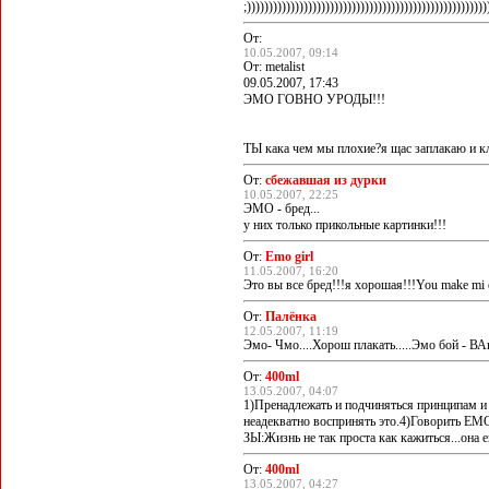
;))))))))))))))))))))))))))))))))))))))))))))))))))))))
От:
10.05.2007, 09:14
От: metalist
09.05.2007, 17:43
ЭМО ГОВНО УРОДЫ!!!
ТЫ кака чем мы плохие?я щас заплакаю и кла
От:
сбежавшая из дурки
10.05.2007, 22:25
ЭМО - бред...
у них только прикольные картинки!!!
От:
Emo girl
11.05.2007, 16:20
Это вы все бред!!!я хорошая!!!You make mi 
От:
Палёнка
12.05.2007, 11:19
Эмо- Чмо....Хорош плакать.....Эмо бой - ВА
От:
400ml
13.05.2007, 04:07
1)Пренадлежать и подчиняться принципам и
неадекватно воспринять это.4)Говорить EMO
ЗЫ:Жизнь не так проста как кажиться...она е
От:
400ml
13.05.2007, 04:27