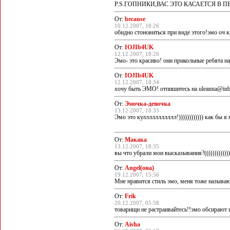
P.S.ГОПНИКИ,ВАС ЭТО КАСАЕТСЯ В П
От:
because
10.12.2007, 18:26
обидно стоновиться при виде этого!эмо оч кр
От:
IOJIb4UK
12.12.2007, 18:26
Эмо- это красиво! они прикольные ребята нау
От:
IOJIb4UK
12.12.2007, 18:34
хочу быть ЭМО! отпишитесь на uleanna@inb
От:
Эмочка-девочка
13.12.2007, 18:33
Эмо это куллллллллллл!)))))))))))) как бы 
От:
Макака
13.12.2007, 18:35
вы что убрали мои высказывания?(((((((((((((((
От:
Angel(она)
19.12.2007, 15:56
Мне нравится стиль эмо, меня тоже называю
От:
Frik
20.12.2007, 05:58
товарищи не растраивайтесь!!эмо обсирают п
От:
Aisha