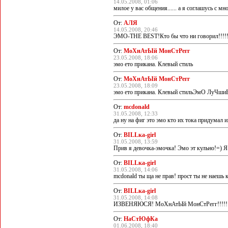
14.05.2008, 01:06
милое у вас общения...... а я соглашусь с мн
От:
АЛЯ
14.05.2008, 20:46
ЭМО-THE BEST!Кто бы что ни говорил!!!!!!
От:
МоХнАтЫй МонСтРегг
23.05.2008, 18:06
эмо ето прикана. Клевый стиль
От:
МоХнАтЫй МонСтРегг
23.05.2008, 18:09
эмо ето прикана. Клевый стильЭмО ЛуЧши
От:
mcdonald
31.05.2008, 12:33
да ну на фиг это эмо кто их тока придумал и
От:
BILLка-girl
31.05.2008, 13:59
Прив я девочка-эмочка! Эмо эт кульно!=) 
От:
BILLка-girl
31.05.2008, 14:06
mcdonald ты ща не прав! прост ты не нае
От:
BILLка-girl
31.05.2008, 14:08
ИЗВЕНЯЮСЯ! МоХнАтЫй МонСтРегг!!!!!!
От:
НаСтЮфКа
01.06.2008, 18:40