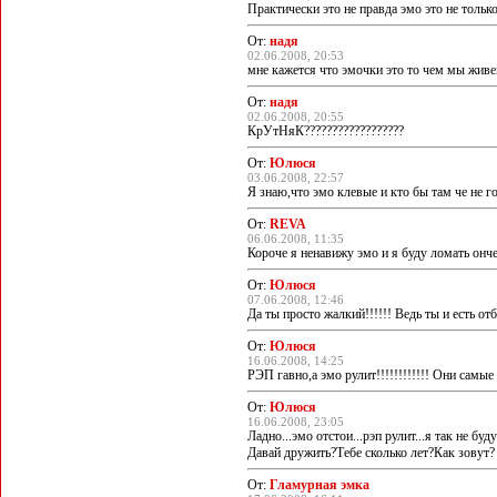
Практически это не правда эмо это не тольк
От:
надя
02.06.2008, 20:53
мне кажется что эмочки это то чем мы живе
От:
надя
02.06.2008, 20:55
КрУтНяК??????????????????
От:
Юлюся
03.06.2008, 22:57
Я знаю,что эмо клевые и кто бы там че не го
От:
REVA
06.06.2008, 11:35
Короче я ненавижу эмо и я буду ломать ончен
От:
Юлюся
07.06.2008, 12:46
Да ты просто жалкий!!!!!! Ведь ты и есть 
От:
Юлюся
16.06.2008, 14:25
РЭП гавно,а эмо рулит!!!!!!!!!!!! Они самые 
От:
Юлюся
16.06.2008, 23:05
Ладно...эмо отстои...рэп рулит...я так не буду.
Давай дружить?Тебе сколько лет?Как зовут?
От:
Гламурная эмка