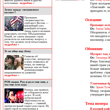
многое удалось найти в других
источниках.
подробнее »
Герои молодежн
«Лонгомай» на
Зачем западу «независимое
приходить те, к
косово»?
Признание
Осязание
«независимости»
cербского Косова —
Пропащее золо
важнейший узел
новейшей истории.
От:
Антон Зайц
Запад един в желании
Обозреватель «
разрушить систему Объединенных
что находится 
Наций, но элиты западных стран
расколоты по ключевому вопросу о
миллионер, а на
том, что должно получиться взамен
подробнее »
Обоняние
Те же яйца вид сбоку
Мусорят там, г
Сиквелы об
От:
Элеонора 
искусстве, литературе
Вчера благовер
и кино появились не
вчера, но никогда
нашей стране уж
прежде они не были
больше никаких
доминирующим
проблемы стра
направлением их развития.
подробнее »
политики. От эт
РОК-пацан. Рок-н-ролл еще жив, а
Утонченные бр
мы еще хоть куда
От:
Эркин Туз
Рокеры, как правило,
Между сигарам
не собираются жить
утверждает фил
долго. В этой
добровольной
обреченности на
Тема номера
смерть — главный
притягательный секрет рок-героя. Ну
В розовой коф
какой герой из пенсионера в