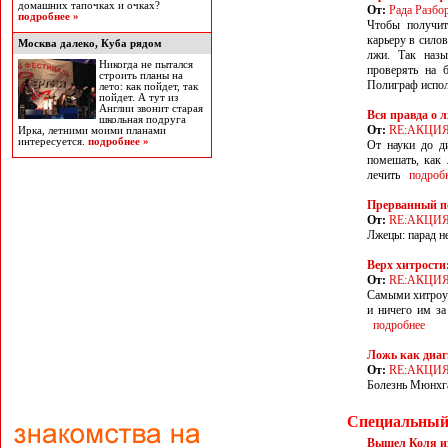
домашних тапочках и очках?
От:
Рада Разбо
подробнее »
Чтобы получит
карьеру в силов
Москва далеко, Куба рядом
лжи. Так назы
Никогда не пытался
проверять на 
строить планы на
Полиграф испол
лето: как пойдет, так
пойдет. А тут из
Англии звонит старая
Вся правда о 
школьная подруга
От:
RE:АКЦИ
Ирка, летними моими планами
интересуется.
подробнее »
От науки до д
помешать, как 
лечить
подроб
Прерванный п
От:
RE:АКЦИ
Лжецы: парад н
Верх хитрости:
От:
RE:АКЦИ
Самыми хитроум
и ничего им за
подробнее
Ложь как диаг
От:
RE:АКЦИ
Болезнь Мюнхга
Специальный
Вышел Коля и