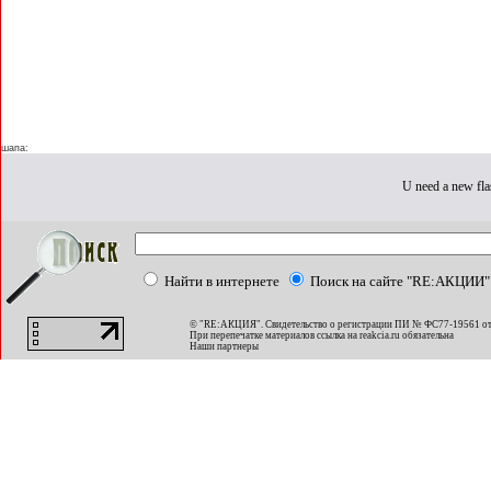
шапа:
U need a new fla
Найти в интернете
Поиск на сайте "RE:АКЦИИ"
© "RE:АКЦИЯ". Свидетельство о регистрации ПИ № ФС77-19561 от
При перепечатке материалов ссылка на
reakcia.ru
обязательна
Наши партнеры