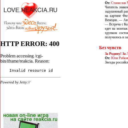
От:
Станислав 
Читатель знак
задушевный раз
на картине Фил
Венеции. — Авт
— Встреча с Ко
едет на монтаж
хрупком состо
получилось и за
Без чувств
За Родину! За 
От:
Юля Рабки
Звезды российс