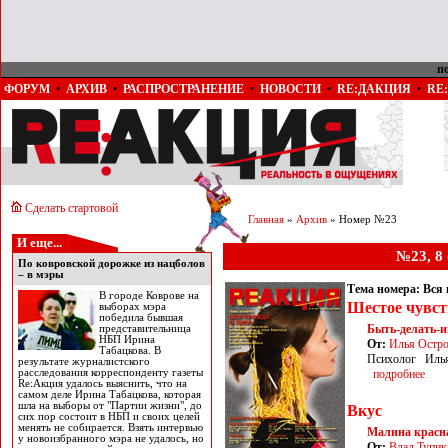
п
ФОРУМ
•
АРХИВ
•
РАСПРОСТРАНЕНИЕ
•
НОВОСТИ
•
RE:ДАКЦИЯ
•
RE
Сделать стартовой
Главная
»
Архив
» Номер №23
И еще...
№23, 8
По ковровской дорожке из нацболов
– в мэры
Тема номера: Вся 
В городе Коврове на
Шестое чувст
выборах мэра
победила бывшая
Быть-делать-и
представительница
НБП Ирина
От:
Илья Остр
Табацкова. В
Психолог Илья
результате журналистского
расследования корреспонденту газеты
подробнее
Re:Акция удалось выяснить, что на
самом деле Ирина Табацкова, которая
шла на выборы от "Партии жизни", до
Вкус
сих пор состоит в НБП и своих целей
менять не собирается. Взять интервью
Малина красн
у новоизбранного мэра не удалось, но
От:
Влад Тупик