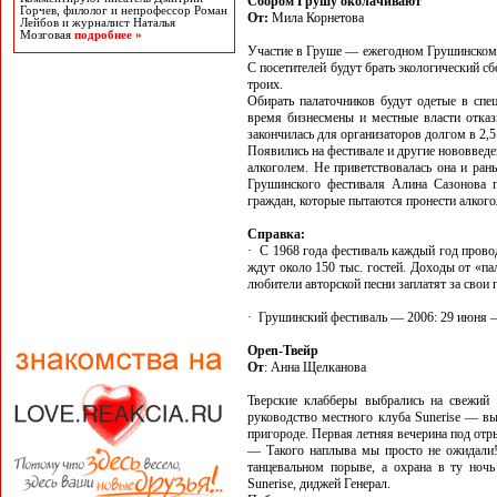
Сбором Грушу околачивают
Горчев, филолог и непрофессор Роман
От:
Мила Корнетова
Лейбов и журналист Наталья
Мозговая
подробнее »
Участие в Груше — ежегодном Грушинском ф
С посетителей будут брать экологический сб
троих.
Обирать палаточников будут одетые в спе
время бизнесмены и местные власти отказ
закончилась для организаторов долгом в 2,5
Появились на фестивале и другие нововведе
алкоголем. Не приветствовалась она и ран
Грушинского фестиваля Алина Сазонова п
граждан, которые пытаются пронести алкого
Справка:
· С 1968 года фестиваль каждый год прово
ждут около 150 тыс. гостей. Доходы от «па
любители авторской песни заплатят за свои 
· Грушинский фестиваль — 2006: 29 июня 
Оpen-Твейр
От
: Анна Щелканова
Тверские клабберы выбрались на свежий
руководство местного клуба Sunerise — в
пригороде. Первая летняя вечерина под отр
— Такого наплыва мы просто не ожидали!
танцевальном порыве, а охрана в ту ноч
Sunerise, диджей Генерал.