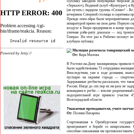
Публику заводили популярные тверские 
«Зеркало»), Водяной (клуб «Культура») и 
(не путать с лидером группы «Сплин»! – Re
вечеринок Северной столицы и соратника п
Прежде опен-эйры были мероприятиями для 
аппаратурой прямо на свои дачи. Первую с
воздухе в Твери предприняли в конце прош
уличная рэйв-party доказала — лед трону
Генерал. На этот раз в Рябеево позовут н
клубную публику.
Милиция разогнала товарищеский м
От:
Кора Милова
В Ростове-на-Дону милиционеры приняли то
были задействованы 73 сотрудника милиции.
Впоследствии, уже в ходе дознания, выяс
пустырю на окраине города — спортсме
Задержанные регбисты рассказали, что таки
России. Нигде до сих пор их ни разу не за
командами в регби — вполне разрешенный в
подозрительной игре приняло участие 4
Волгоградской области.
Уважаемые преподаватели, учите матчас
От:
Полина Писарева
Стартовавшая в Оренбургском государст
проигрывают в борьбе со шпаргалками.
способам списывания им противопоставить 