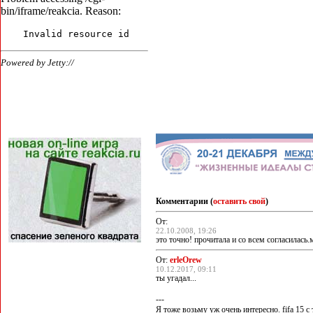
Комментарии (
оставить свой
)
От:
22.10.2008, 19:26
это точно! прочитала и со всем согласилась.
От:
erleOrew
10.12.2017, 09:11
ты угадал...
---
Я тоже возьму уж очень интересно. fifa 15 c 