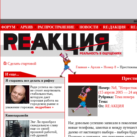
п
ФОРУМ
•
АРХИВ
•
РАСПРОСТРАНЕНИЕ
•
НОВОСТИ
•
RE:ДАКЦИЯ
•
RE
Сделать стартовой
Главная
»
Архив
»
Номер 8
» Престижны
И еще...
Прести
Я стараюсь все делать в рифму
Ради успеха на сцене
Номер:
№8, "Непрестиж
не стоит жертвовать
(15 апреля 2005 — 24 ап
стабильностью,
Рубрика:
Тема номера
которую дает
хорошая работа на
Тема:
городском рынке и
От:
RE:АКЦИЯ
уважение горожан.
подробнее »
Кинопаранойя
Энг Ли приобрел
Нас довольно успешно записали в поколение
скандальную славу
новые телефоны, шмотки и между путешеств
еще со своей
далеко от настоящего выбора – выбора буду
прошлой работой,
гей-драмой
Поэтому и считается, что поколение «next» –