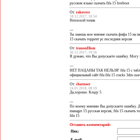
русском языке скачать fifa 15 freeboot
От:
rakovece
18.12.2017, 18:54
Неплохой топик
---
Ты знаешь мое мнение скачать фифа 15 на пк че
15 скачать торрент pc последняя версия
От:
tranonHism
30.12.2017, 19:56
Я думаю, что Вы допускаете ошибку. Могу 
---
НЕТ ПАЦАНЫ ТАК НЕЛЬЗЯ! fifa 15 c таблеткой
официальный сайт fifa fifa 15 cracks 3dm ска
От:
charnoer
24.01.2018, 08:19
Да,хорошо. Кладу 5.
---
По моему мнению Вы допускаете ошибку. Да
manager 15 русская версия, fifa 15 скачать 
fifa 15
Оставить комментарий:
Ник:
E-mail: