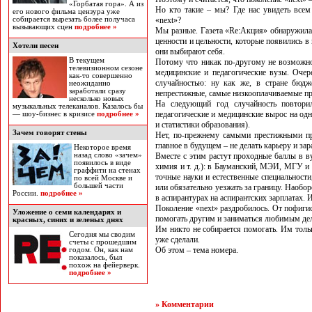
«Горбатая гора». А из
Но кто такие – мы? Где нас увидеть всем
его нового фильма цензура уже
собирается вырезать более получаса
«next»?
вызывающих сцен
подробнее »
Мы разные. Газета «Re:Акция» обнаружила 
ценности и цельности, которые появились в
Хотели песен
они выбирают себя.
В текущем
Потому что никак по-другому не возможно
телевизионном сезоне
медицинские и педагогические вузы. Очер
как-то совершенно
случайностью: ну как же, в стране бюд
неожиданно
заработали сразу
непрестижные, самые низкооплачиваемые проф
несколько новых
На следующий год случайность повторил
музыкальных телеканалов. Казалось бы
педагогические и медицинские вырос на од
— шоу-бизнес в кризисе
подробнее »
и статистики образования).
Зачем говорят стены
Нет, по-прежнему самыми престижными пр
главное в будущем – не делать карьеру и за
Некоторое время
назад слово «зачем»
Вместе с этим растут проходные баллы в в
появилось в виде
химия и т. д.): в Бауманский, МЭИ, МГУ и
граффити на стенах
точные науки и естественные специальности
по всей Москве и
большей части
или обязательно уезжать за границу. Наобо
России.
подробнее »
в аспирантурах на аспирантских зарплатах. 
Поколение «next» раздробилось. От пофигис
Уложение о семи календарях и
помогать другим и заниматься любимым дел
красных, синих и зеленых днях
Им никто не собирается помогать. Им толь
Сегодня мы сводим
уже сделали.
счеты с прошедшим
Об этом – тема номера.
годом. Он, как нам
показалось, был
похож на фейерверк.
подробнее »
» Комментарии