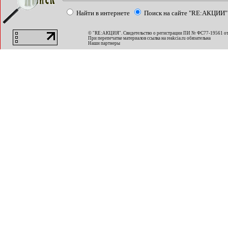
Найти в интернете
Поиск на сайте "RE:АКЦИИ"
© "RE:АКЦИЯ". Свидетельство о регистрации ПИ № ФС77-19561 от
При перепечатке материалов ссылка на
reakcia.ru
обязательна
Наши партнеры