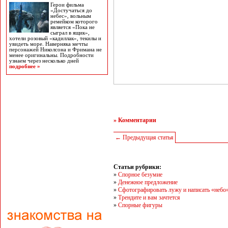
Герои фильма
«Достучаться до
небес», вольным
ремейком которого
является «Пока не
сыграл в ящик»,
хотели розовый «кадиллак», текилы и
увидеть море. Наверняка мечты
персонажей Николсона и Фримана не
менее оригинальны. Подробности
узнаем через несколько дней
подробнее »
» Комментарии
← Предыдущая статья
Статьи рубрики:
»
Спорное безумие
»
Денежное предложение
»
Сфотографировать лужу и написать «небо
»
Трендите и вам зачтется
»
Спорные фигуры