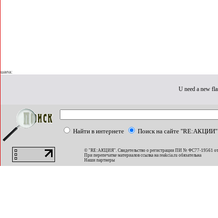
шапа:
U need a new fla
Найти в интернете
Поиск на сайте "RE:АКЦИИ"
© "RE:АКЦИЯ". Свидетельство о регистрации ПИ № ФС77-19561 от
При перепечатке материалов ссылка на
reakcia.ru
обязательна
Наши партнеры