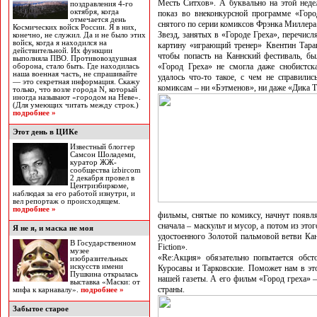
Месть Ситхов». А буквально на этой неде
поздравления 4-го
октября, когда
показ во внеконкурсной программе «Горо
отмечается день
снятого по серии комиксов Фрэнка Миллера
Космических войск России. Я в них,
Звезд, занятых в «Городе Греха», перечисл
конечно, не служил. Да и не было этих
войск, когда я находился на
картину «играющий тренер» Квентин Тара
действительной. Их функции
чтобы попасть на Каннский фестиваль, бы
выполняла ПВО. Противовоздушная
«Город Греха» не смогла даже снобистск
оборона, стало быть. Где находилась
наша военная часть, не спрашивайте
удалось что-то такое, с чем не справил
— это секретная информация. Скажу
комиксам – ни «Бэтменов», ни даже «Дика Т
только, что возле города N, который
иногда называют «городом на Неве».
(Для умеющих читать между строк.)
подробнее »
Этот день в ЦИКе
Известный блоггер
Самсон Шоладеми,
куратор ЖЖ-
сообщества izbircom
2 декабря провел в
Центризбиркоме,
наблюдая за его работой изнутри, и
вел репортаж о происходящем.
подробнее »
фильмы, снятые по комиксу, начнут появля
сначала – маскульт и мусор, а потом из это
Я не я, и маска не моя
удостоенного Золотой пальмовой ветви Кан
В Государственном
Fiction».
музее
«Rе:Акция» обязательно попытается обсто
изобразительных
искусств имени
Куросавы и Тарковские. Поможет нам в эт
Пушкина открылась
нашей газеты. А его фильм «Город греха» –
выставка «Маски: от
страны.
мифа к карнавалу».
подробнее »
Забытое старое