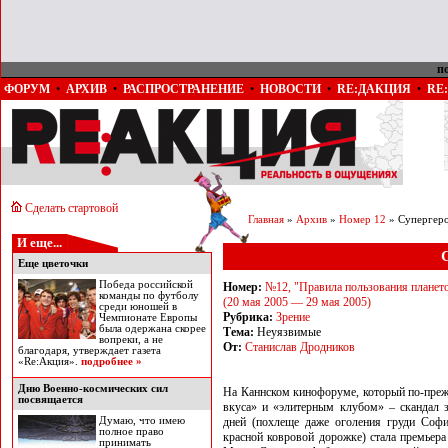
п
ФОРУМ
•
АРХИВ
•
РАСПРОСТРАНЕНИЕ
•
НОВОСТИ
•
RE:ДАКЦИЯ
•
RE
Сделать стартовой
Главная
»
Архив
»
Номер 12
» Супергер
И еще...
Еще цветочки
Победа российской
Номер:
№12, "Правила пользования планет
команды по футболу
(20 мая 2005 — 29 мая 2005)
среди юношей в
Рубрика:
Зрение
Чемпионате Европы
была одержана скорее
Тема:
Неуязвимые
вопреки, а не
От:
Станислав Дродников
благодаря, утверждает газета
«Rе:Акция».
подробнее »
Дню Военно-космических сил
На Каннском кинофоруме, который по-преж
посвящается
вкуса» и «элитерным клубом» – скандал
Думаю, что имею
дней (похлеще даже оголения груди Софи
полное право
красной ковровой дорожке) стала премьера
принимать