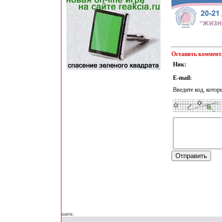
Оставить коммент
Ник:
E-mail:
Введите код, котор
шапа: