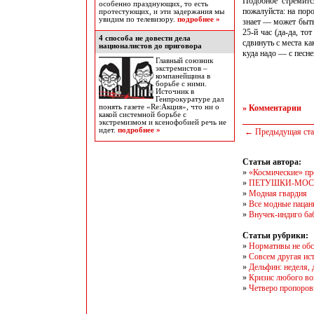
Подобное стремитс
особенно празднующих, то есть
пожалуйста: на пор
протестующих, и эти задержания мы
увидим по телевизору.
подробнее »
знает — может быть
25-й час (да-да, т
4 способа не довести дела
сдвинуть с места ка
националистов до приговора
куда надо — с песней
Главный союзник
экстремистов –
компанейщина в
борьбе с ними.
Источник в
Генпрокуратуре дал
понять газете «Re:Акция», что ни о
» Комментарии
какой системной борьбе с
экстремизмом и ксенофобией речь не
идет.
подробнее »
← Предыдущая ста
Статьи автора:
»
«Космические» про
»
ПЕТУШКИ-МОС
»
Модная гвардия
»
Все модные пацан
»
Внучек-индиго ба
Статьи рубрики:
»
Нормативы не об
»
Совсем другая ис
»
Дельфин: неделя, 
»
Кризис любого во
»
Четверо пропоро