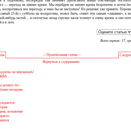
я к подобному, беспорядок сам начинает притягивать новые отягчающие обстоятел
оге — переход на зимнее время. Мы перейдем на зимнее время безропотно и почти без
, воспротивься мы переходу, и зима бы не наступила? Но решение уже принято. Переж
от самый 25-й) с субботы на воскресенье, может быть, станет тем самым «лишним», в к
кой-нибудь застой… и отогнутые назад стрелки часов толкнут в спину время, и оно поте
 и в лето.
Всего оценок: 17, ср
∴ Произвольная статья ∴
тья
Следую
Вернуться к содержанию
дукты: не пережевать!
КВА
ы делают это
бушке-колдунье.
суждаются
тория
день, мгновение
зраста
вшихся