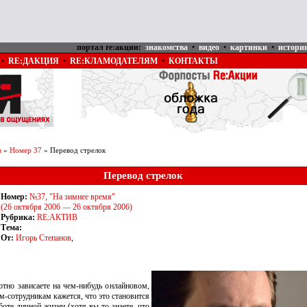
портал re:акции:
знакомства
•
видео
•
картинки
•
истори
•
RE:ДАКЦИЯ
•
RE:КЛАМОДАТЕЛЯМ
•
КОНТАКТЫ
в
»
Номер 37
» Перевод стрелок
Перевод стрелок
Номер:
№37, "На зимнее время"
(26 октября 2006 — 26 октября 2006)
Рубрика:
RE:АКТИВ
Тема:
От:
Игорь Степанов
,
тно зависаете на чем-нибудь онлайновом,
м-сотрудникам кажется, что это становится
боте-личной жизни (хотя вы-то знаете, что