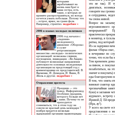
которыми
это не так). И ту
зарабатывают на
жизнь наш брат и
двигаться, возник
наша сестра, есть
говорите вы громко
такие, о которых не
и сотрудники, неде
принято распространяться, но всегда
хочется узнать побольше. Потому что
ты снова живой.
– острое, яркое, на грани фола.
Вопрос на засыпку
Например, стриптиз.
подробнее »
игрозависимого ор
непрерывной? Пр
2006 в планах молодых политиков
практически прекра
2006 год начался с
в монитор, в тускл
«падения»
ритма, под который 
молодежного
движение «Оборона»
Из-за задержки нач
и сулит
фильм «Наука сна»,
реорганизацию
множества «молодых» политических
в вечеринке по слу
организаций: возможны слияния,
точно, что если бы 
поглощения, ликвидации. «Re:Акция»
Тем временем дома м
публикует возможные направления
деятельности основных молодежных
за пивом, я покупа
организация на предстоящий год с
позаботиться, на э
комментариями их представителей: В.
значит и покупать) 
Якеменко, И. Демидов, И. Яшин, В.
Абель и другие.
подробнее »
еды благоразумно в
В том, что опять о
Отправление протеста
виноват соавтор ид
чрезвычайная занят
Праздник — это
повод. Информповод.
букв) и заглавия че
Особенно праздник,
журнале», встречу 
которого больше нет
с нами. Почему-то не
Ириной Д. Ей предна
приходится
(Ира, ау!).
сомневаться, что в этом году на
У всего на свете е
совсем не красный день календаря 7
ноября придется несколько
представления о м
задержаний органами правопорядка