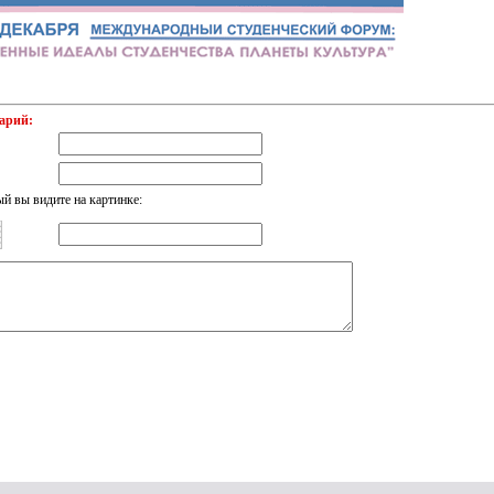
арий:
ый вы видите на картинке: