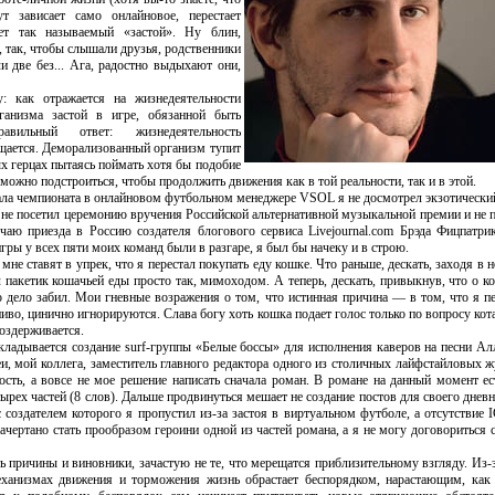
т зависает само онлайновое, перестает
ает так называемый «застой». Ну блин,
, так, чтобы слышали друзья, родственники
ли две без... Ага, радостно выдыхают они,
: как отражается на жизнедеятельности
ганизма застой в игре, обязанной быть
авильный ответ: жизнедеятельность
щается. Деморализованный организм тупит
ых герцах пытаясь поймать хотя бы подобие
можно подстроиться, чтобы продолжить движения как в той реальности, так и в этой.
ала чемпионата в онлайновом футбольном менеджере VSOL я не досмотрел экзотически
 не посетил церемонию вручения Российской альтернативной музыкальной премии и не 
чаю приезда в Россию создателя блогового сервиса Livejournal.com Брэда Фицпатри
игры у всех пяти моих команд были в разгаре, я был бы начеку и в строю.
не ставят в упрек, что я перестал покупать еду кошке. Что раньше, дескать, заходя в 
л пакетик кошачьей еды просто так, мимоходом. А теперь, дескать, привыкнув, что о к
то дело забил. Мои гневные возражения о том, что истинная причина — в том, что я пе
пиво, цинично игнорируются. Слава богу хоть кошка подает голос только по вопросу кота
оздерживается.
ткладывается создание surf-группы «Белые боссы» для исполнения каверов на песни А
еи, мой коллега, заместитель главного редактора одного из столичных лайфстайловых ж
ость, а вовсе не мое решение написать сначала роман. В романе на данный момент ес
тырех частей (8 слов). Дальше продвинуться мешает не создание постов для своего дне
с создателем которого я пропустил из-за застоя в виртуальном футболе, а отсутствие 
чертано стать прообразом героини одной из частей романа, а я не могу договориться с
сть причины и виновники, зачастую не те, что мерещатся приблизительному взгляду. Из
еханизмах движения и торможения жизнь обрастает беспорядком, нарастающим, как