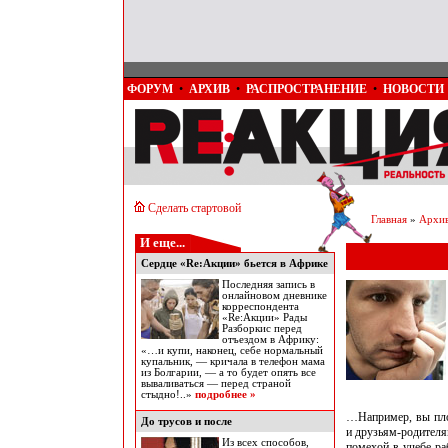
ФОРУМ
•
АРХИВ
•
РАСПРОСТРАНЕНИЕ
•
НОВОСТИ
Сделать стартовой
Главная
»
Архи
И еще...
Сердце «Re:Акции» бьется в Африке
Последняя запись в
онлайновом дневнике
корреспондента
«Re:Акции» Рады
Разборкис перед
отъездом в Африку:
«…и купи, наконец, себе нормальный
купальник, — кричала в телефон мама
из Болгарии, — а то будет опять все
вываливаться — перед страной
стыдно!..»
подробнее »
…Например, вы пло
До трусов и после
и друзьям-родителя
Из всех способов,
помехой в учебе-ра