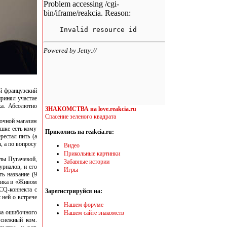
й французский
принял участие
ка. Абсолютно
ЗНАКОМСТВА на love.reakcia.ru
Спасение зеленого квадрата
ночной магазин
ошке есть кому
Приколись на reakcia.ru:
рестал пить (а
, а по вопросу
Видео
Прикольные картинки
ллы Пугачевой,
Забавные истории
урналов, и его
Игры
ть название (9
вника в «Живом
ICQ-коннекта с
Зарегистрируйся на:
 ней о встрече
Нашем форуме
-за ошибочного
Нашем сайте знакомств
 снежный ком.