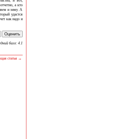
ьства, и вот,
отчетно, а кто
ивем и зиму. А
оторый удастся
чет как надо и
едний балл: 4.1
щая статья →