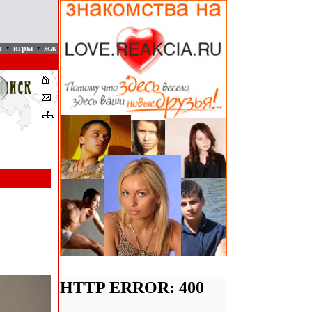
и
•
игры
•
жж