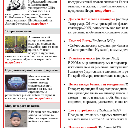
Нобелевской премии
предпремьерный прогон спектакля Евген
в Гарвардском
отъезде, и я сказал, что пойти не смогу: 
университете США
предложил Игорь.
подробнее
→
состоялась 17-я
ежегодная церемония вручения
ИгНобелевской премии. Часто ее
Донкей Хот и голая пионерка
(Re:Акц
также называют Шнобелевской или
Театр умер. Об этом прискорбном факте 
Антинобелевской.
подробнее »
календарь–2005, понимаешь: все только 
17 припевов весны
актуальные, проблемные, социально ори
А потом легкий
ветер, и в охапке
Гамлет? Быть
(Re:Акция №32)
волос ты сидишь на
«Сейчас снова стану слушать про «Быть и
скамейке, кто-то пиво
и благопристойно. Ну какой, в самом де
принес. Мягкий
воздух в мурашках,
самолет, и в глаза бьют остатки весны.
Римейки в массы
(Re:Акция №32)
Ты думаешь: «Где мои тормоза?».
подробнее »
В 2006-м мир компьютерных и видеоигр н
исключительно из римейков, виртуальны
Предложение разыскивает родителя
Голливуде будут снимать фильмы по игра
По крайней мере, именно такие выводы 
Мысль все-таки
материальна. К
такому выводу
Не все звезды бывают путеводными
(R
склоняешься при
Говорят, прошедший год стал рекордным 
взгляде на то, как
стремительно
что и разводов было как никогда много. 
развивается рынок любых товаров и
звезды — на то и звезды, чтобы быть пу
всевозможных услуг.
подробнее »
ссоримся, миримся, расстаемся, снова
Мир, которого не видно
Зло употребления
(Re:Акция №32)
В России все заметнее
Правда ли, что жизнь рядовых читателей 
«мода на помощь».
Многие люди больше
они пить пиво в метро? А на скамеечке у
не боятся слова
Что год грядущий
(Re:Акция №32)