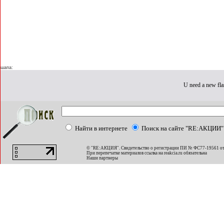
шапа:
U need a new fla
Найти в интернете
Поиск на сайте "RE:АКЦИИ"
© "RE:АКЦИЯ". Свидетельство о регистрации ПИ № ФС77-19561 от
При перепечатке материалов ссылка на
reakcia.ru
обязательна
Наши партнеры