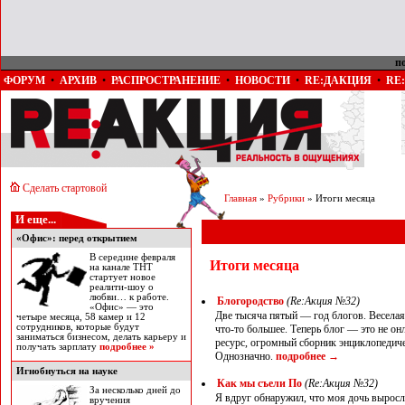
п
ФОРУМ
•
АРХИВ
•
РАСПРОСТРАНЕНИЕ
•
НОВОСТИ
•
RE:ДАКЦИЯ
•
RE
Сделать стартовой
Главная
»
Рубрики
» Итоги месяца
И еще...
«Офис»: перед открытием
В середине февраля
Итоги месяца
на канале ТНТ
стартует новое
реалити-шоу о
любви… к работе.
Блогородство
(Re:Акция №32)
«Офис» — это
Две тысяча пятый — год блогов. Веселая
четыре месяца, 58 камер и 12
сотрудников, которые будут
что-то большее. Теперь блог — это не 
заниматься бизнесом, делать карьеру и
ресурс, огромный сборник энциклопедиче
получать зарплату
подробнее »
Однозначно.
подробнее
→
Игнобнуться на науке
Как мы съели По
(Re:Акция №32)
За несколько дней до
Я вдруг обнаружил, что моя дочь выросла
вручения