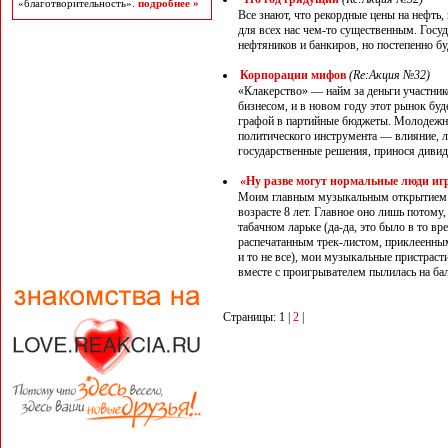
«благотворительность».
подробнее »
Все знают, что рекордные цены на нефть
для всех нас чем-то существенным. Госуд
нефтяников и банкиров, но постепенно б
Корпорации мифов
(Re:Акция №32)
«Клакерство» — найм за деньги участник
бизнесом, и в новом году этот рынок буд
графой в партийные бюджеты. Молодежна
политического инструмента — влияние, л
государственные решения, принося дивиде
«Ну разве могут нормальные люди иг
Моим главным музыкальным открытием и 
возрасте 8 лет. Главное оно лишь потому
табачном ларьке (да-да, это было в то в
распечатанным трек-листом, приклеенным 
и то не все), мои музыкальные пристрас
вместе с проигрывателем пылилась на ба
Страницы: 1 |
2
|