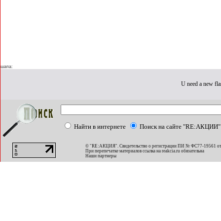
шапа:
U need a new fla
Найти в интернете
Поиск на сайте "RE:АКЦИИ"
© "RE:АКЦИЯ". Свидетельство о регистрации ПИ № ФС77-19561 от
При перепечатке материалов ссылка на
reakcia.ru
обязательна
Наши партнеры