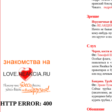
иранский боксе
Чикаго.
подро
Зрение
Игрушечные ф
От:
RE:АКЦИ
Ничто не бывае
кому-нибудь ну
это круто» и по
Слух
Череп, кости и
От:
Тимофей Ш
Особые флаги, 
появляться в «
затем Ямайка б
приватиров и б
или под личны
Бандана. Труб
От:
Эркин Туз
Сейчас трубка
(писателями, а
курящими бабул
курить трубки, 
Обоняние