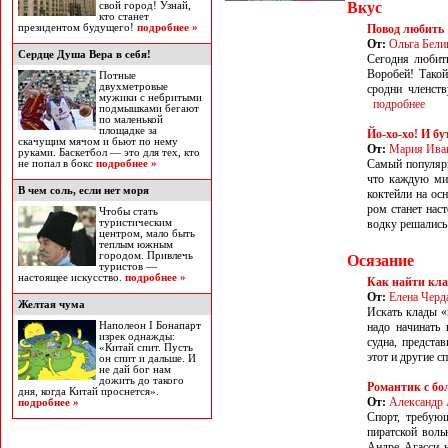
Вкус
свой город! Узнай,
кто станет
президентом будущего!
подробнее »
Повод любить
От:
Ольга Бели
Сердце Душа Вера в себя!
Сегодня любит
Воробей! Такой
Потные
двухметровые
сродни членст
мужики с небритыми
подробнее
подмышками бегают
по маленькой
площадке за
Йо-хо-хо! И 
скачущим мячом и бьют по нему
От:
Мария Ива
руками. Баскетбол — это для тех, кто
Самый популярн
не попал в бокс
подробнее »
что каждую мин
В чем соль, если нет моря
коктейли на ос
ром станет нас
Чтобы стать
туристическим
водку решались
центром, мало быть
теплым южным
городом. Привлечь
Осязание
туристов —
настоящее искусство.
подробнее »
Как найти кла
От:
Елена Черд
Желтая чума
Искать клады «
Наполеон I Бонапарт
надо начинать 
изрек однажды:
судна, предста
«Китай спит. Пусть
этот и другие с
он спит и дальше. И
не дай бог нам
дожить до такого
Романтик с бо
дня, когда Китай проснется».
От:
Александр
подробнее »
Спорт, требую
пиратской воль
Андре Агасси н