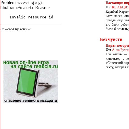
Настоящие пи
От:
RE:АКЦИ
Карибы! Карамб
часть жизни он
правда, еще на
это были ребят
было б вселять
Без чувств
Пират, которо
От:
Анна Булга
Его жизнь — г
киноактер с н
«Советский экр
секту, которая 