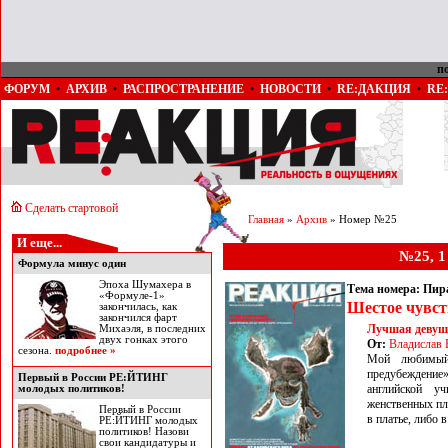
п
ФОРУМ
•
АРХИВ
•
РАСПРОСТРАНЕНИЕ
•
НОВОСТИ
•
RE:ДАКЦИЯ
•
RE
Сделать стартовой
Главная
»
Архив
» Номер №25
И еще...
№25, 1
Формула минус один
Эпоха Шумахера в
Тема номера: Пи
«Формуле-1»
Шестое чувст
закончилась, как
закончился фарт
Лучшая деву
Михаэля, в последних
двух гонках этого
От:
Владислав 
сезона.
подробнее »
Мой любимый
предубеждени
Первый в России РЕ:ЙТИНГ
английской у
молодых политиков!
женственных пл
Первый в России
в платье, либо 
РЕ:ЙТИНГ молодых
политиков! Назови
свои кандидатуры и