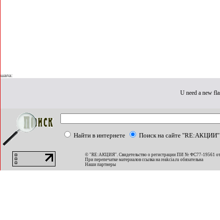
шапа:
U need a new fla
Найти в интернете
Поиск на сайте "RE:АКЦИИ"
© "RE:АКЦИЯ". Свидетельство о регистрации ПИ № ФС77-19561 от
При перепечатке материалов ссылка на
reakcia.ru
обязательна
Наши партнеры