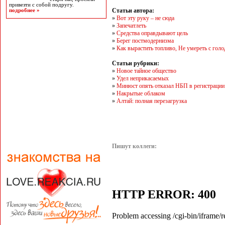
привезти с собой подругу.
Статьи автора:
подробнее »
»
Вот эту руку – не сюда
»
Запечатлеть
»
Средства оправдывают цель
»
Берег постмодернизма
»
Как вырастить топливо, Не умереть с голо
Статьи рубрики:
»
Новое тайное общество
»
Удел неприкасаемых
»
Минюст опять отказал НБП в регистрации
»
Накрытые облаком
»
Алтай: полная перезагрузка
Пишут коллеги: