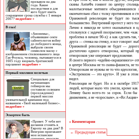
призывом на два
скины АнтиФа гоняют по центру столиц
года. Какие
последствия и для
малотысячные митинги объединившихся 
кого будет иметь
окончательно сбил с толку противников и ст
сокращение срока службы с 1 января
Оранжевой революции не будет по тыся
2007?
подробнее »
большинство. Внутренний протест у него тол
В глаз!
Лично я никогда не хотел оказываться в 
столкнулся с задачей посерьезнее, чем «ка
«Анонимы»,
проблема в начале 90-х): а как сделать та
объявившие секте
сайентологов войну
друга — стенка на стенку, и все говорят: вы
до победного конца,
Оранжевой революции не будет — дорого
выбрали своим
достаточно одного отморозка, который 
символом маску с
изображением стилизованного лица
отморозков уже опережает предложение.
Гая Фоукса, человека, пытавшегося в
Я своего первого «идейно-окрашенного» от
1605 году взорвать британский
парламент
подробнее »
в центре Москвы не то скина-фашиста, не т
Отморозкам не нужны не то что идеология, 
Первый миллион мелочью
«Экстремизм — это круто». И уже в этом 
видел.
Специально для
начинающих
Революции не будет. Но и в октябре 1917
геймеров мы
людей, которые мало что умели, кроме как
составили солюшен
Ленину было всего-то за сорок. Если б
(прохождение)
первой миссии
движением, а не «взрослым», и «Re:Акция» 
увлекательной кампании под
названием «Твой маленький бизнес».
подробнее »
Эскортом быть
» Комментарии
«Привет. У тебя нет
желания сгонять в
Европу на два дня? В
Венгрию приезжают
← Предыдущая статья
мои испанские
старички, просили