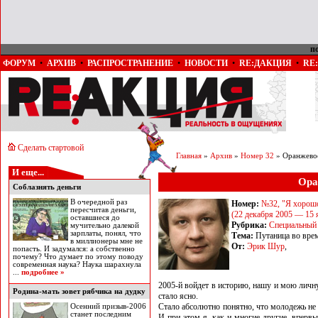
п
ФОРУМ
•
АРХИВ
•
РАСПРОСТРАНЕНИЕ
•
НОВОСТИ
•
RE:ДАКЦИЯ
•
RE
Сделать стартовой
Главная
»
Архив
»
Номер 32
» Оранжевое
И еще...
Ора
Соблазнять деньги
В очередной раз
Номер:
№32, "Я хорошо
пересчитав деньги,
(22 декабря 2005 — 15 
оставшиеся до
Рубрика:
Специальный
мучительно далекой
зарплаты, понял, что
Тема:
Путаница во вре
в миллионеры мне не
От:
Эрик Шур
,
попасть. И задумался: а собственно
почему? Что думает по этому поводу
современная наука? Наука шарахнула
...
подробнее »
2005-й войдет в историю, нашу и мою личну
Родина-мать зовет рябчика на дудку
стало ясно.
Стало абсолютно понятно, что молодежь не
Осенний призыв-2006
станет последним
И при этом я, как и многие другие, вперв